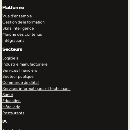
Platforme
Vue d’ensemble
Gestion de la formation
Skills Intelligence
Marché des contenus
Intégrations
Secteurs
Logiciels
Industrie manufacturiere
Services financiers
Secteur publique
Commerce de détail
Services informatiques et techniques
Santé
Éducation
Hôtellerie
Restaurants
IA