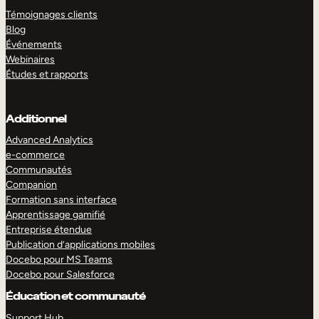
Témoignages clients
Blog
Événements
Webinaires
Études et rapports
Additionnel
Advanced Analytics
e-commerce
Communautés
Companion
Formation sans interface
Apprentissage gamifié
Entreprise étendue
Publication d’applications mobiles
Docebo pour MS Teams
Docebo pour Salesforce
Éducation et communauté
Support Hub