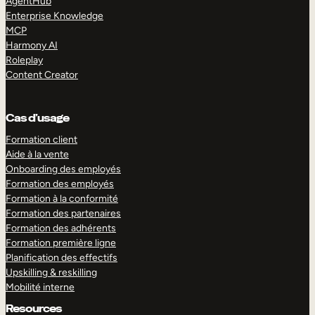
AgentHub
Enterprise Knowledge
MCP
Harmony AI
Roleplay
Content Creator
Cas d’usage
Formation client
Aide à la vente
Onboarding des employés
Formation des employés
Formation à la conformité
Formation des partenaires
Formation des adhérents
Formation première ligne
Planification des effectifs
Upskilling & reskilling
Mobilité interne
Resources