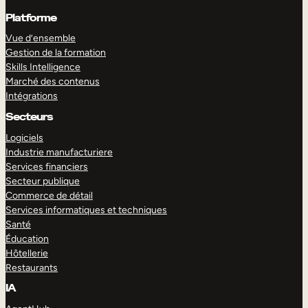
Platforme
Vue d’ensemble
Gestion de la formation
Skills Intelligence
Marché des contenus
Intégrations
Secteurs
Logiciels
Industrie manufacturiere
Services financiers
Secteur publique
Commerce de détail
Services informatiques et techniques
Santé
Éducation
Hôtellerie
Restaurants
IA