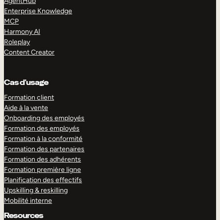
AgentHub
Enterprise Knowledge
MCP
Harmony AI
Roleplay
Content Creator
Cas d’usage
Formation client
Aide à la vente
Onboarding des employés
Formation des employés
Formation à la conformité
Formation des partenaires
Formation des adhérents
Formation première ligne
Planification des effectifs
Upskilling & reskilling
Mobilité interne
Resources