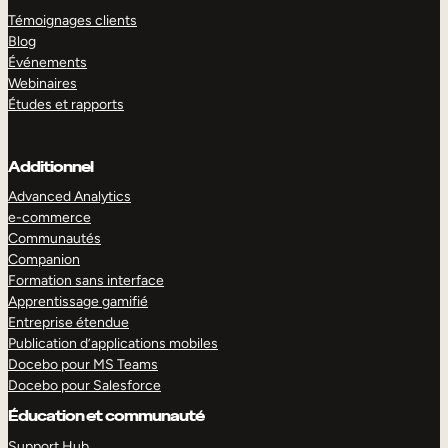
Témoignages clients
Blog
Événements
Webinaires
Études et rapports
Additionnel
Advanced Analytics
e-commerce
Communautés
Companion
Formation sans interface
Apprentissage gamifié
Entreprise étendue
Publication d’applications mobiles
Docebo pour MS Teams
Docebo pour Salesforce
Éducation et communauté
Support Hub