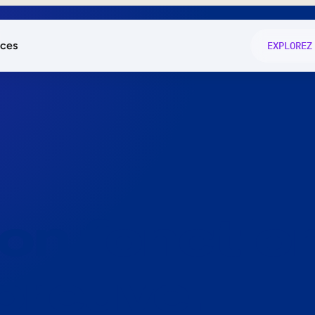
ces
EXPLOREZ
és
on fonctio
té
e
 preuve.