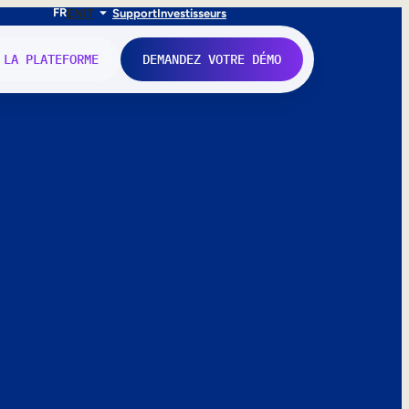
FR
EN
IT
Support
Investisseurs
 LA PLATEFORME
DEMANDEZ VOTRE DÉMO
nne.