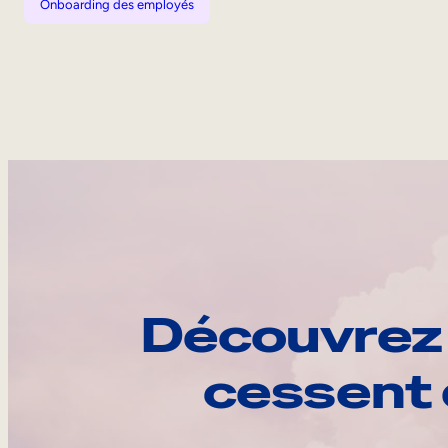
Onboarding des employés
Découvrez 
cessent 