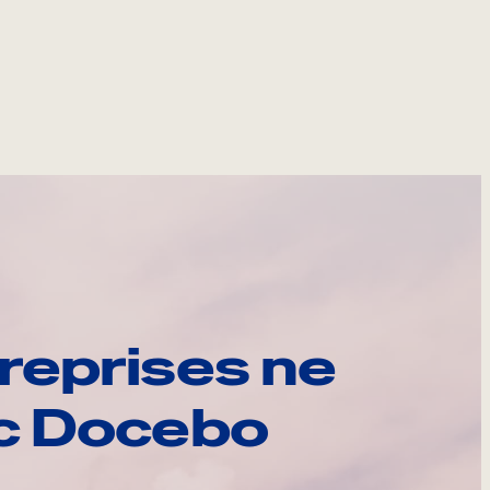
reprises ne
ec Docebo