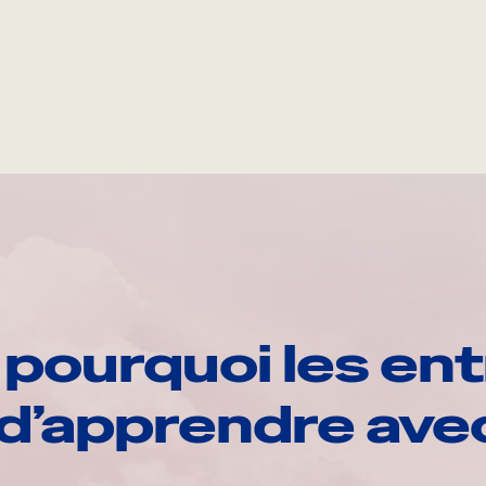
pourquoi les ent
d’apprendre av