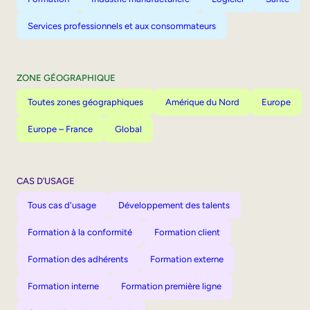
Services professionnels et aux consommateurs
ZONE GÉOGRAPHIQUE
Toutes zones géographiques
Amérique du Nord
Europe
Europe – France
Global
CAS D’USAGE
Tous cas d'usage
Développement des talents
Formation à la conformité
Formation client
Formation des adhérents
Formation externe
Formation interne
Formation première ligne