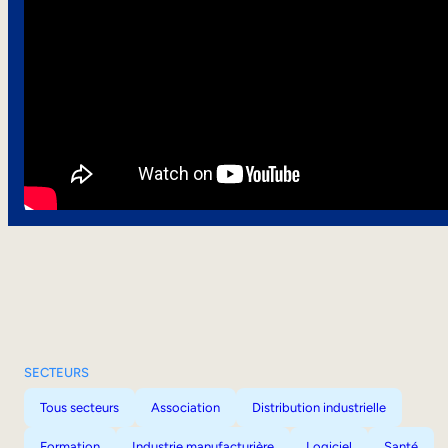
SECTEURS
Tous secteurs
Association
Distribution industrielle
Formation
Industrie manufacturière
Logiciel
Santé