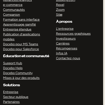
e-commerce
Rexel
Communautés
Zoom
Companion
Silæ
Formation sans interface
À propos
Apprentissage gamifié
L’entreprise
Entreprise étendue
Ressources graphiques
Publication d’applications
Investisseurs
mobiles
Carrières
Docebo pour MS Teams
Récompenses
Docebo pour Salesforce
Infos IA
Éducation et communauté
Contactez-nous
Support Hub
Docebo Help
Docebo Community
Mises à jour des produits
Solutions
Entreprise
Secteur publique
Partenaires