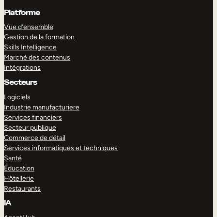
Platforme
Vue d’ensemble
Gestion de la formation
Skills Intelligence
Marché des contenus
Intégrations
Secteurs
Logiciels
Industrie manufacturiere
Services financiers
Secteur publique
Commerce de détail
Services informatiques et techniques
Santé
Éducation
Hôtellerie
Restaurants
IA