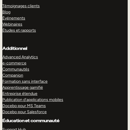
Témoignages clients
Blog
Événements
Webinaires
Études et rapports
Additionnel
Advanced Analytics
e-commerce
Communautés
Companion
Formation sans interface
Apprentissage gamifié
Entreprise étendue
Publication d’applications mobiles
Docebo pour MS Teams
Docebo pour Salesforce
Éducation et communauté
Support Hub