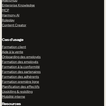
AgentHub
Enterprise Knowledge
MCP
Harmony AI
Roleplay
Content Creator
Cas d’usage
Formation client
Aide à la vente
Onboarding des employés
Formation des employés
Formation à la conformité
Formation des partenaires
Formation des adhérents
Formation première ligne
Planification des effectifs
Upskilling & reskilling
Mobilité interne
Resources