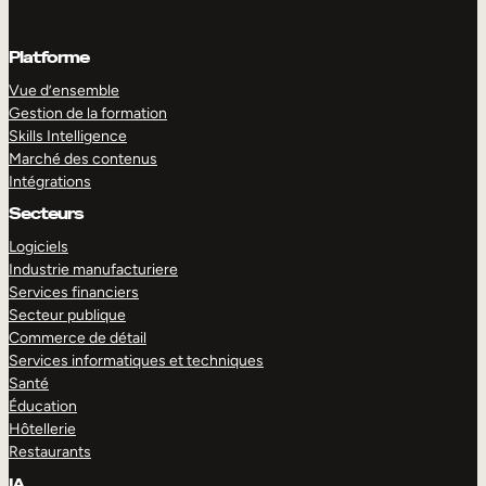
Platforme
Vue d’ensemble
Gestion de la formation
Skills Intelligence
Marché des contenus
Intégrations
Secteurs
Logiciels
Industrie manufacturiere
Services financiers
Secteur publique
Commerce de détail
Services informatiques et techniques
Santé
Éducation
Hôtellerie
Restaurants
IA