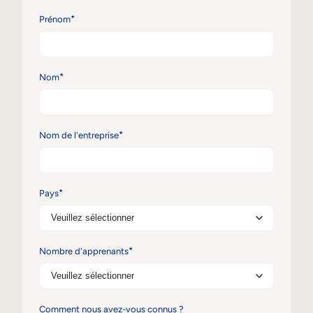
Aide à la vente
*
Prénom
Formation à la conformité
Formation première ligne
*
Nom
Formation externe
*
Nom de l'entreprise
Formation client
Formation des partenaires
*
Formation des adhérents
Pays
Skills Intelligence
*
Nombre d'apprenants
Planification des effectifs
Upskilling & reskilling
Comment nous avez-vous connus ?