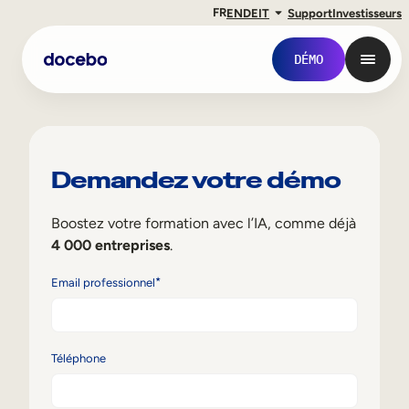
FR
EN
DE
IT
Support
Investisseurs
DÉMO
Demandez votre démo
Boostez votre formation avec l’IA, comme déjà
4 000 entreprises
.
*
Email professionnel
Formation interne
Téléphone
Onboarding des employés
Formation des employés