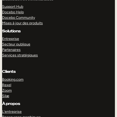
Support Hub
Docebo Help
Docebo Community
Mises à jour des produits
Solutions
Entreprise
Secteur publique
Partenaires
Services stratégiques
Clients
Booking.com
Rexel
Zoom
Silæ
EXPLORER
DÉMO
À propos
L’entreprise