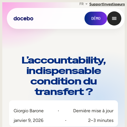
FR
Support
Investisseurs
DÉMO
L’accountability,
indispensable
condition du
transfert ?
Formation interne
Giorgio Barone
Dernière mise à jour
Onboarding des employés
janvier 9, 2026
2–3 minutes
Formation des employés