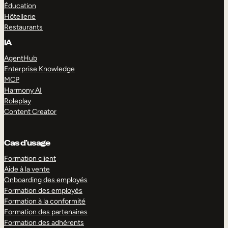
Éducation
Hôtellerie
Restaurants
IA
AgentHub
Enterprise Knowledge
MCP
Harmony AI
Roleplay
Content Creator
Cas d’usage
Formation client
Aide à la vente
Onboarding des employés
Formation des employés
Formation à la conformité
Formation des partenaires
Formation des adhérents