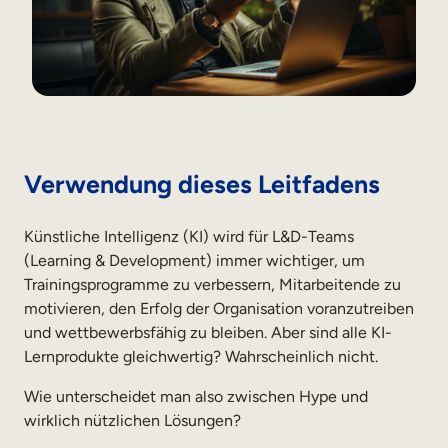
Vertriebsschulungen
Compliance-Training
Training für Customer Facing-Teams
Externe Weiterbildung
Verwendung dieses Leitfadens
Kundenschulungen
Künstliche Intelligenz (KI) wird für L&D-Teams
Partnerschulungen
(Learning & Development) immer wichtiger, um
Ausbildung der Mitglieder
Trainingsprogramme zu verbessern, Mitarbeitende zu
motivieren, den Erfolg der Organisation voranzutreiben
und wettbewerbsfähig zu bleiben. Aber sind alle KI-
Skills-Intelligenz
Lernprodukte gleichwertig? Wahrscheinlich nicht.
Strategische Personalplanung
Wie unterscheidet man also zwischen Hype und
Weiterbildungen & Umschulungen
wirklich nützlichen Lösungen?