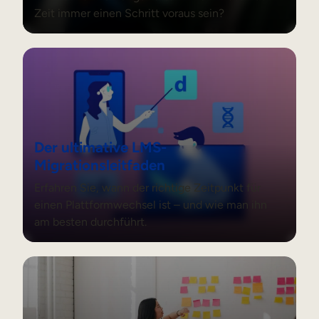
Zeit immer einen Schritt voraus sein?
Der ultimative LMS-Migrationsleitfaden
Der ultimative LMS-
Migrationsleitfaden
Erfahren Sie, wann der richtige Zeitpunkt für
einen Plattformwechsel ist – und wie man ihn
am besten durchführt.
Die Zukunft des Lernens