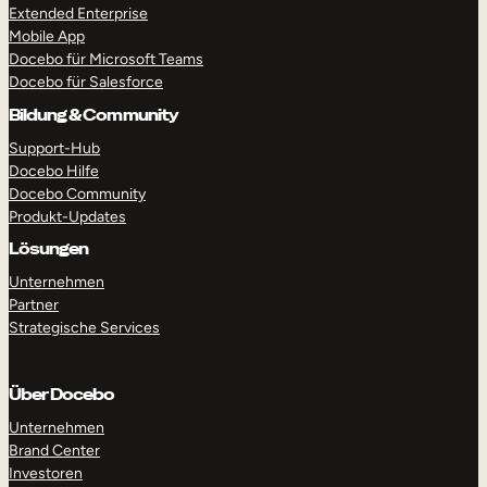
N
Extended Enterprise
S
Mobile App
Docebo für Microsoft Teams
Docebo für Salesforce
Bildung & Community
Support-Hub
Docebo Hilfe
Docebo Community
Produkt-Updates
Lösungen
RUNDGANG MACHEN
DEMO ANFORDERN
Unternehmen
Partner
Strategische Services
Über Docebo
Unternehmen
Brand Center
Investoren