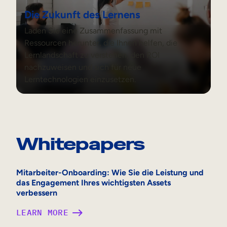
Die Zukunft des Lernens
Laden Sie eine Zusammenfassung mit
Ressourcen herunter, die Ihnen helfen, die
Lernlandschaft zu verstehen, den ROI
nachzuweisen und sich für neue
Lerntechnologien einzusetzen.
Whitepapers
Mitarbeiter-Onboarding: Wie Sie die Leistung und
das Engagement Ihres wichtigsten Assets
verbessern
:
LEARN MORE
M