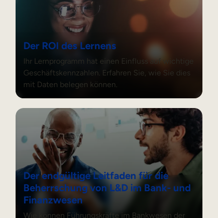
Der ROI des Lernens
Ihr Lernprogramm hat einen Einfluss auf wichtige
Geschäftskennzahlen. Erfahren Sie, wie Sie dies
mit Daten belegen können.
Der endgültige Leitfaden für die Beherrschung von L&D i
Der endgültige Leitfaden für die
Beherrschung von L&D im Bank- und
Finanzwesen
Wie können Führungskräfte im Bankwesen der