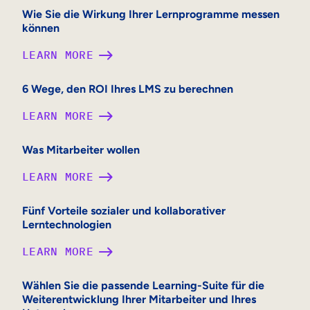
I
Wie Sie die Wirkung Ihrer Lernprogramme messen
können
T
A
:
LEARN MORE
R
W
B
I
6 Wege, den ROI Ihres LMS zu berechnen
E
E
I
:
LEARN MORE
S
T
6
I
E
W
Was Mitarbeiter wollen
E
R
E
D
:
LEARN MORE
-
G
I
W
O
E
E
A
Fünf Vorteile sozialer und kollaborativer
N
,
W
Lerntechnologien
S
B
D
I
M
O
E
:
LEARN MORE
R
I
A
N
F
K
T
R
R
Ü
Wählen Sie die passende Learning-Suite für die
U
A
D
O
Weiterentwicklung Ihrer Mitarbeiter und Ihres
N
N
R