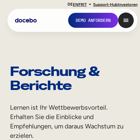
DE
EN
FR
IT
Support-Hub
Investoren
DEMO ANFORDERN
Forschung &
Berichte
Lernen ist Ihr Wettbewerbsvorteil.
Interne Weiterbildung
Erhalten Sie die Einblicke und
Onboarding von Mitarbeitern
Empfehlungen, um daraus Wachstum zu
erzielen.
Mitarbeiterausbildung