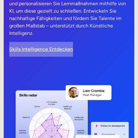
und personalisieren Sie Lernmaßnahmen mithilfe von
KI, um diese gezielt zu schließen. Entwickeln Sie
nachhaltige Fähigkeiten und fördern Sie Talente im
großen Maßstab – unterstützt durch Künstliche
Intelligenz.
Skills Intelligence Entdecken