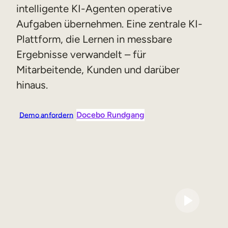
intelligente KI-Agenten operative
Vertriebsschulungen
Aufgaben übernehmen. Eine zentrale KI-
Compliance-Training
Plattform, die Lernen in messbare
Training für Customer Facing-Teams
Ergebnisse verwandelt – für
Mitarbeitende, Kunden und darüber
hinaus.
Externe Weiterbildung
Kundenschulungen
Docebo Rundgang
Demo anfordern
Partnerschulungen
Ausbildung der Mitglieder
Skills-Intelligenz
Strategische Personalplanung
Weiterbildungen & Umschulungen