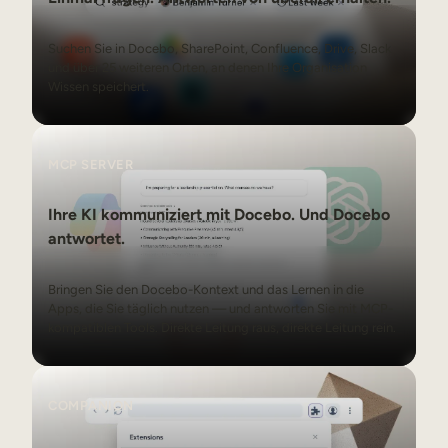
Suchen Sie in Docebo, SharePoint, Confluence, Drive, Slack
und über 25 weiteren Orten, an denen Ihre Organisation
Wissen speichert.
MCP Server
MCP SERVER
Ihre KI kommuniziert mit Docebo. Und Docebo
antwortet.
Bringen Sie den Docebo-Kontext und das Lernen in die
Apps, die Sie täglich nutzen — und antworten Sie mit MCP-
kompatiblen Tools. Direkte Leitung raus, direkte Leitung rein.
Companion
COMPANION