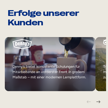
Erfolge unserer
Kunden
Denny’s bietet konsistente Schulungen für
Tr
Mitarbeitende an vorderster Front in großem
mit
Maßstab – mit einer modernen Lernplattform.
zu