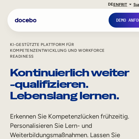
DE
EN
FR
IT
Su
DEMO ANFO
KI-GESTÜTZTE PLATTFORM FÜR
KOMPETENZENTWICKLUNG UND WORKFORCE
READINESS
Kontinuierlich weiter
-qualifizieren.
Lebenslang lernen.
Interne Weiterbildung
Erkennen Sie Kompetenzlücken frühzeitig.
Onboarding von Mitarbeitern
Personalisieren Sie Lern- und
Weiterbildungsmaßnahmen. Lassen Sie
Mitarbeiterausbildung