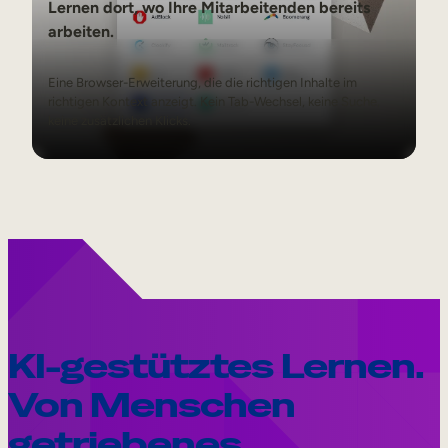
Lernen dort, wo Ihre Mitarbeitenden bereits
arbeiten.
Eine Browser-Erweiterung, die die richtigen Inhalte im
richtigen Kontext anzeigt. Kein Tab-Wechsel, keine Suche,
keine zusätzlichen Klicks.
KI-gestütztes Lernen.
Von Menschen
getriebenes