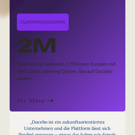
CUSTOMER EDUCATION
2M
Zoom schult weltweit 2 Millionen Kunden mit
dem Zoom Learning Center, das auf Docebo
basiert.
Zur Story
„Docebo ist ein zukunftsorientiertes
Unternehmen und die Plattform lässt sich
flexibel anpassen – genau das haben wir damals