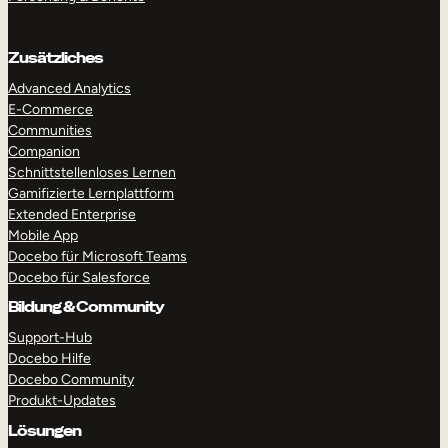
Zusätzliches
Advanced Analytics
E-Commerce
Communities
Companion
Schnittstellenloses Lernen
Gamifizierte Lernplattform
Extended Enterprise
Mobile App
Docebo für Microsoft Teams
Docebo für Salesforce
Bildung & Community
RUNDGANG MACHEN
DEMO ANFORDERN
Support-Hub
Docebo Hilfe
Docebo Community
Produkt-Updates
Lösungen