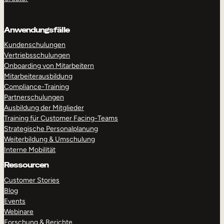
Anwendungsfälle
Kundenschulungen
Vertriebsschulungen
Onboarding von Mitarbeitern
Mitarbeiterausbildung
Compliance-Training
Partnerschulungen
Ausbildung der Mitglieder
Training für Customer Facing-Teams
Strategische Personalplanung
Weiterbildung & Umschulung
Interne Mobilität
Ressourcen
Customer Stories
Blog
Events
Webinare
Forschung & Berichte