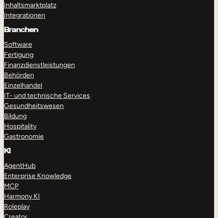
Inhaltsmarktplatz
Integrationen
Branchen
Software
Fertigung
Finanzdienstleistungen
Behörden
Einzelhandel
IT- und technische Services
Gesundheitswesen
Bildung
Hospitality
Gastronomie
KI
AgentHub
Enterprise Knowledge
MCP
Harmony KI
Roleplay
Creator