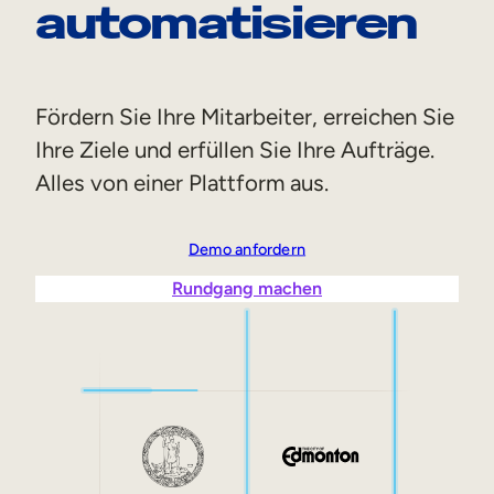
automatisieren
Vertriebsschulungen
Compliance-Training
Fördern Sie Ihre Mitarbeiter, erreichen Sie
Training für Customer Facing-Teams
Ihre Ziele und erfüllen Sie Ihre Aufträge.
Alles von einer Plattform aus.
Externe Weiterbildung
Kundenschulungen
Demo anfordern
Partnerschulungen
Rundgang machen
Ausbildung der Mitglieder
Skills-Intelligenz
Strategische Personalplanung
Weiterbildungen & Umschulungen