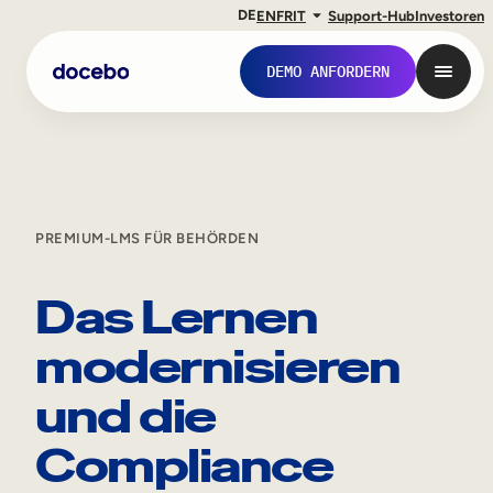
DE
EN
FR
IT
Support-Hub
Investoren
DEMO ANFORDERN
PREMIUM-LMS FÜR BEHÖRDEN
Das Lernen
modernisieren
Interne Weiterbildung
und die
Onboarding von Mitarbeitern
Compliance
Mitarbeiterausbildung