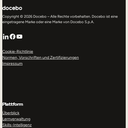
Copyright © 2026 Docebo – Alle Rechte vorbehalten. Docebo ist eine
eingetragene Marke oder eine Marke von Docebo S.p.A.
LinkedIn
Facebook
YouTube
Cookie-Richtlinie
Normen, Vorschriften und Zertifizierungen
Impressum
Plattform
Überblick
Lernverwaltung
Skills-Intelligenz