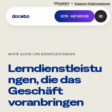
DE
EN
FR
IT
Support-Hub
Investoren
DEMO ANFORDERN
WHITE GLOVE-LMS-DIENSTLEISTUNGEN
Lerndienstleistu
ngen, die das
Geschäft
Interne Weiterbildung
voranbringen
Onboarding von Mitarbeitern
Mitarbeiterausbildung