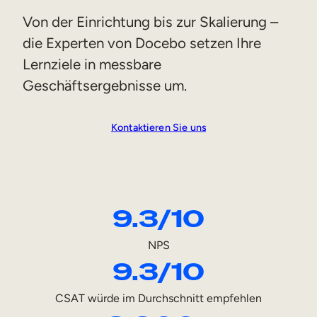
Vertriebsschulungen
Von der Einrichtung bis zur Skalierung –
die Experten von Docebo setzen Ihre
Compliance-Training
Lernziele in messbare
Training für Customer Facing-Teams
Geschäftsergebnisse um.
Externe Weiterbildung
Kontaktieren Sie uns
Kundenschulungen
Partnerschulungen
Ausbildung der Mitglieder
9.3/10
Skills-Intelligenz
NPS
9.3/10
Strategische Personalplanung
Weiterbildungen & Umschulungen
CSAT würde im Durchschnitt empfehlen