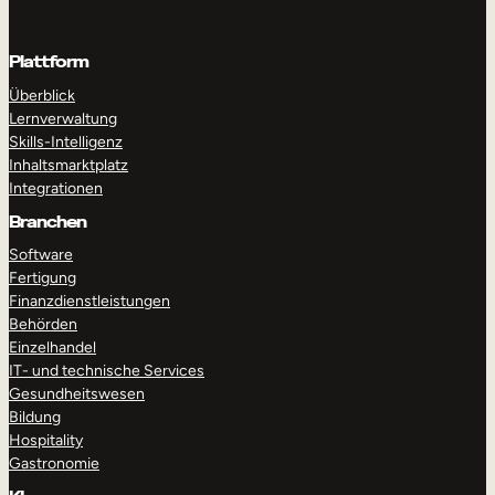
Plattform
Überblick
Lernverwaltung
Skills-Intelligenz
Inhaltsmarktplatz
Integrationen
Branchen
Software
Fertigung
Finanzdienstleistungen
Behörden
Einzelhandel
IT- und technische Services
Gesundheitswesen
Bildung
Hospitality
Gastronomie