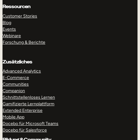
Ressourcen
Customer Stories
Blog
Events
Webinare
Forschung & Berichte
Zusätzliches
Advanced Analytics
E-Commerce
Communities
Companion
Schnittstellenloses Lernen
RUNDGANG MACHEN
DEMO ANFORDERN
Gamifizierte Lernplattform
Extended Enterprise
Mobile App
Docebo für Microsoft Teams
Docebo für Salesforce
Bildung & Community