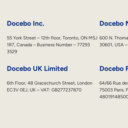
Docebo Inc.
Docebo N
55 York Street – 12th floor, Toronto, ON M5J
600 N. Thomas
1R7, Canada – Business Number – 77293
30601, USA –
3529
Docebo UK Limited
Docebo 
6th Floor, 48 Gracechurch Street, London
64/66 Rue des
EC3V 0EJ, UK – VAT: GB277237870
75003 Paris, F
48019148500