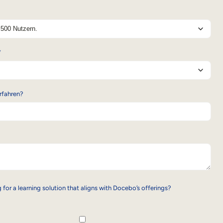
*
rfahren?
 for a learning solution that aligns with Docebo’s offerings?