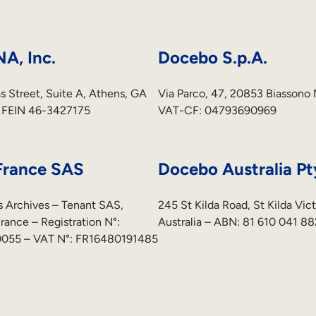
A, Inc.
Docebo S.p.A.
 Street, Suite A, Athens, GA
Via Parco, 47, 20853 Biassono M
 FEIN 46-3427175
VAT-CF: 04793690969
France SAS
Docebo Australia Pt
 Archives – Tenant SAS,
245 St Kilda Road, St Kilda Vict
rance – Registration N°:
Australia – ABN: 81 610 041 88
055 – VAT N°: FR16480191485