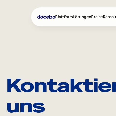
Plattform
Lösungen
Preise
Ressou
Interne Weiterbildung
Onboarding von Mitarbei
Externe Weiterbildung
Mitarbeiterausbildung
Skills-Intelligenz
Vertriebsschulungen
Kontaktie
Compliance-Training
Training für Customer F
uns