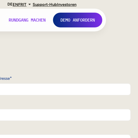
DE
EN
FR
IT
Support-Hub
Investoren
RUNDGANG MACHEN
DEMO ANFORDERN
*
dresse