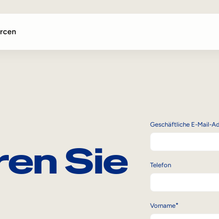
rcen
tern
Geschäftliche E-Mail-A
ren Sie
Telefon
acing-Teams
*
Vorname