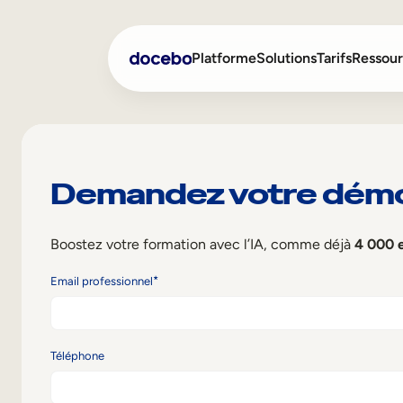
Platforme
Solutions
Tarifs
Ressour
Formation interne
Onboarding des employ
Demandez votre dém
Formation externe
Formation des employés
Skills Intelligence
Aide à la vente
Boostez votre formation avec l’IA, comme déjà
4 000 e
Formation à la conformi
*
Email professionnel
Formation première lign
Téléphone