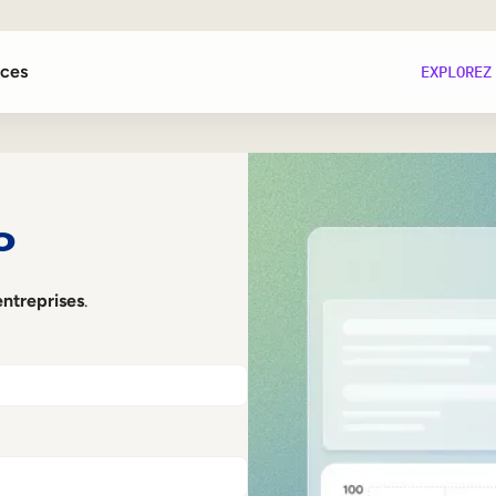
ces
EXPLOREZ
és
o
ntreprises
.
té
e