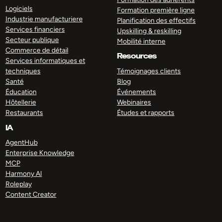
Logiciels
Formation première ligne
Industrie manufacturiere
Planification des effectifs
Services financiers
Upskilling & reskilling
Secteur publique
Mobilité interne
Commerce de détail
Resources
Services informatiques et
techniques
Témoignages clients
Santé
Blog
Éducation
Événements
Hôtellerie
Webinaires
Restaurants
Études et rapports
IA
AgentHub
Enterprise Knowledge
MCP
Harmony AI
Roleplay
Content Creator