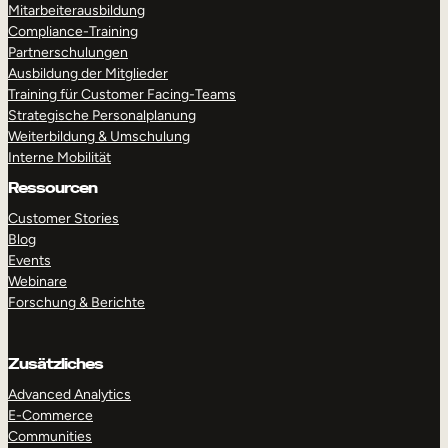
Mitarbeiterausbildung
Compliance-Training
Partnerschulungen
Ausbildung der Mitglieder
Training für Customer Facing-Teams
Strategische Personalplanung
Weiterbildung & Umschulung
Interne Mobilität
Ressourcen
Customer Stories
Blog
Events
Webinare
Forschung & Berichte
Zusätzliches
Advanced Analytics
E-Commerce
Communities