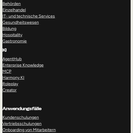
Behörden
Einzelhandel
IT- und technische Services
Gesundheitswesen
Bildung
Hospitality
Gastronomie
KI
AgentHub
Enterprise Knowledge
MCP
Harmony KI
Roleplay
Creator
Anwendungsfälle
Kundenschulungen
Vertriebsschulungen
Onboarding von Mitarbeitern