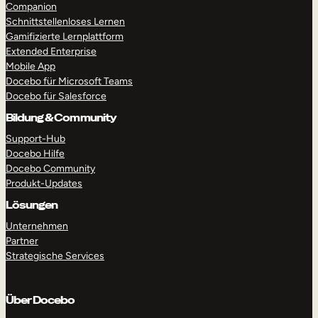
Companion
Schnittstellenloses Lernen
Gamifizierte Lernplattform
Extended Enterprise
Mobile App
Docebo für Microsoft Teams
Docebo für Salesforce
Bildung & Community
Support-Hub
Docebo Hilfe
Docebo Community
Produkt-Updates
Lösungen
Unternehmen
Partner
Strategische Services
Über Docebo