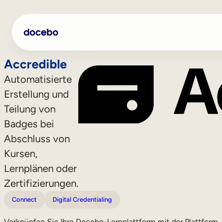
Accredible
Automatisierte
Erstellung und
Teilung von
Badges bei
Abschluss von
Kursen,
Lernplänen oder
Interne Weiterbildung
Zertifizierungen.
Onboarding von Mitarbeitern
Connect
Digital Credentialing
Mitarbeiterausbildung
Verknüpfen Sie Ihre Docebo-Lernplattform mit der Plattform