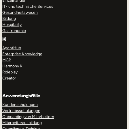
Einzelhandel
IT- und technische Services
Gesundheitswesen
Bildung
Hospitality
Gastronomie
KI
AgentHub
Enterprise Knowledge
MCP
Harmony KI
Roleplay
Creator
Anwendungsfälle
Kundenschulungen
Vertriebsschulungen
Onboarding von Mitarbeitern
Mitarbeiterausbildung
Compliance-Training