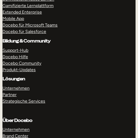
Gamifizierte Lernplattform
Extended Enterprise
Mobile App
Docebo für Microsoft Teams
Docebo für Salesforce
Bildung & Community
Support-Hub
Docebo Hilfe
Docebo Community
Produkt-Updates
Lösungen
Unternehmen
Partner
Strategische Services
Über Docebo
Unternehmen
Brand Center