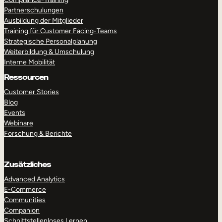
Partnerschulungen
Ausbildung der Mitglieder
Training für Customer Facing-Teams
Strategische Personalplanung
Weiterbildung & Umschulung
Interne Mobilität
Ressourcen
Customer Stories
Blog
Events
Webinare
Forschung & Berichte
Zusätzliches
Advanced Analytics
E-Commerce
Communities
Companion
Schnittstellenloses Lernen