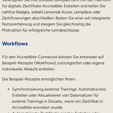
für digitale Zertifikate Accredible. Erstellen und teilen Sie
Vertriebsschulungen
nahtlos Badges, sobald Lernende Kurse, Lernpläne oder
Compliance-Training
Zertifizierungen abschließen. Bieten Sie eine voll integrierte
Nutzererfahrung und steigern Sie gleichzeitig die
Training für Customer Facing-Teams
Motivation für erfolgreiche Lernabschlüsse.
Externe Weiterbildung
Workflows
Kundenschulungen
Für den Accredible-Connector können Sie entweder auf
Partnerschulungen
Beispiel-Rezepte (Workflows) zurückgreifen oder eigene
individuelle Abläufe erstellen.
Ausbildung der Mitglieder
Die Beispiel-Rezepte ermöglichen Ihnen:
Skills-Intelligenz
Synchronisierung externer Trainings: Automatisches
Strategische Personalplanung
Erstellen oder Aktualisieren von Datensätzen für
externe Trainings in Docebo, wenn ein Zertifikat in
Weiterbildungen & Umschulungen
Accredible erworben wurde.