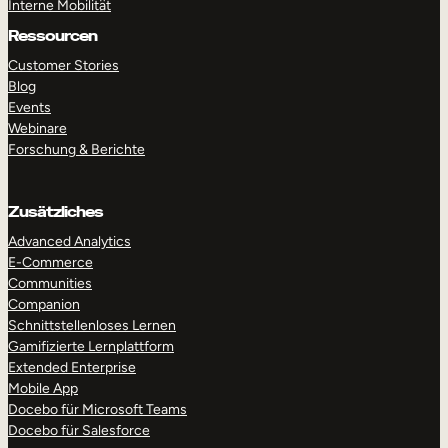
Interne Mobilität
Ressourcen
Customer Stories
Blog
Events
Webinare
Forschung & Berichte
Zusätzliches
Advanced Analytics
E-Commerce
Communities
Companion
Schnittstellenloses Lernen
Gamifizierte Lernplattform
Extended Enterprise
Mobile App
Docebo für Microsoft Teams
Docebo für Salesforce