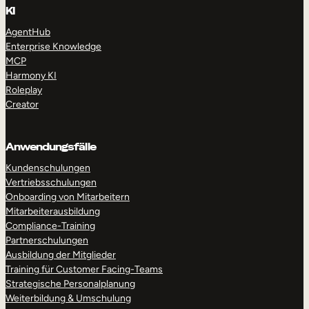
KI
AgentHub
Enterprise Knowledge
MCP
Harmony KI
Roleplay
Creator
Anwendungsfälle
Kundenschulungen
Vertriebsschulungen
Onboarding von Mitarbeitern
Mitarbeiterausbildung
Compliance-Training
Partnerschulungen
Ausbildung der Mitglieder
Training für Customer Facing-Teams
Strategische Personalplanung
Weiterbildung & Umschulung