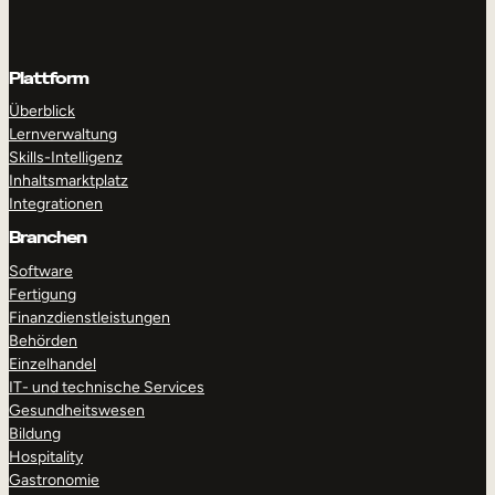
Plattform
Überblick
Lernverwaltung
Skills-Intelligenz
Inhaltsmarktplatz
Integrationen
Branchen
Software
Fertigung
Finanzdienstleistungen
Behörden
Einzelhandel
IT- und technische Services
Gesundheitswesen
Bildung
Hospitality
Gastronomie