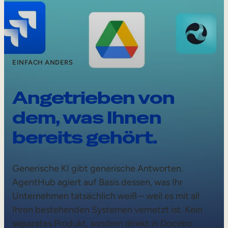
EINFACH ANDERS
Angetrieben von
dem, was Ihnen
bereits gehört.
Generische KI gibt generische Antworten.
AgentHub agiert auf Basis dessen, was Ihr
Unternehmen tatsächlich weiß – weil es mit all
Ihren bestehenden Systemen vernetzt ist. Kein
separates Produkt, sondern direkt in Docebo