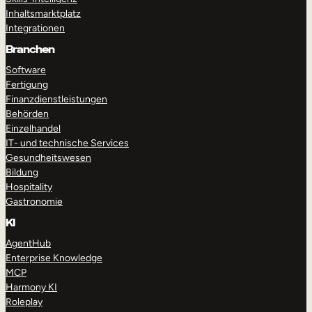
Inhaltsmarktplatz
Integrationen
Branchen
Software
Fertigung
Finanzdienstleistungen
Behörden
Einzelhandel
IT- und technische Services
Gesundheitswesen
Bildung
Hospitality
Gastronomie
KI
AgentHub
Enterprise Knowledge
MCP
Harmony KI
Roleplay