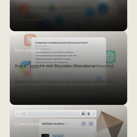
Durchsuchen Sie Docebo, SharePoint, Confluence, Drive,
Slack und über 25 weitere Orte, an denen Ihr Unternehmen
Wissen speichert.
MCP Server
MCP SERVER
Ihre KI spricht mit Docebo. Docebo antwortet.
Bringen Sie den Kontext und die Lerninhalte von Docebo in
die Apps, die Sie täglich nutzen. Eine direkte Verbindung in
beide Richtungen dank MCP-kompatibler Tools.
Companion
COMPANION