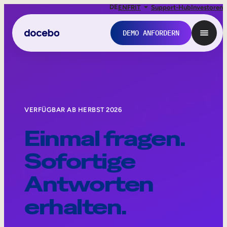
DE
EN
FR
IT
Support-Hub
Investoren
DEMO ANFORDERN
VERFÜGBAR AB HERBST 2026
Einmal fragen.
Sofortige
Antworten
Interne Weiterbildung
erhalten.
Onboarding von Mitarbeitern
Mitarbeiterausbildung