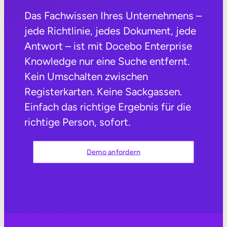
Vertriebsschulungen
Das Fachwissen Ihres Unternehmens –
jede Richtlinie, jedes Dokument, jede
Compliance-Training
Antwort – ist mit Docebo Enterprise
Training für Customer Facing-Teams
Knowledge nur eine Suche entfernt.
Kein Umschalten zwischen
Externe Weiterbildung
Registerkarten. Keine Sackgassen.
Kundenschulungen
Einfach das richtige Ergebnis für die
richtige Person, sofort.
Partnerschulungen
Ausbildung der Mitglieder
Demo anfordern
Skills-Intelligenz
Strategische Personalplanung
Weiterbildungen & Umschulungen