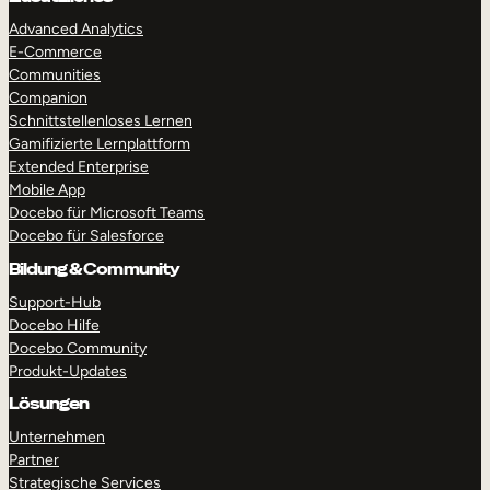
Advanced Analytics
E-Commerce
Communities
RUNDGANG MACHEN
DEMO ANFORDERN
Companion
Schnittstellenloses Lernen
Gamifizierte Lernplattform
Extended Enterprise
Mobile App
Docebo für Microsoft Teams
Docebo für Salesforce
Bildung & Community
Support-Hub
Docebo Hilfe
Docebo Community
Produkt-Updates
Lösungen
Unternehmen
Partner
Strategische Services