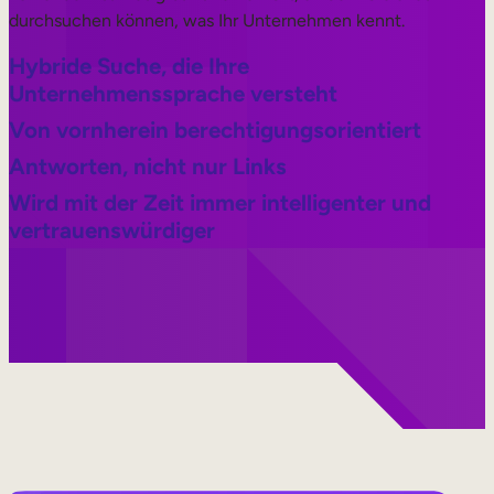
durchsuchen können, was Ihr Unternehmen kennt.
Hybride Suche, die Ihre
Unternehmenssprache versteht
Von vornherein berechtigungsorientiert
Antworten, nicht nur Links
Wird mit der Zeit immer intelligenter und
vertrauenswürdiger