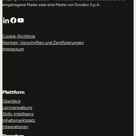
eingetragene Marke oder eine Marke von Docebo S.p.A.
LinkedIn
Facebook
YouTube
Cookie-Richtlinie
Normen, Vorschriften und Zertifizierungen
Impressum
Plattform
Überblick
Lernverwaltung
Skills-Intelligenz
Inhaltsmarktplatz
Integrationen
Branchen