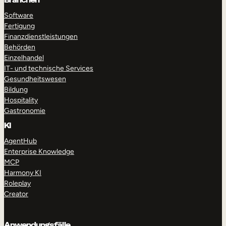
Software
Fertigung
Finanzdienstleistungen
Behörden
Einzelhandel
IT- und technische Services
Gesundheitswesen
Bildung
Hospitality
Gastronomie
KI
AgentHub
Enterprise Knowledge
MCP
Harmony KI
Roleplay
Creator
Anwendungsfälle