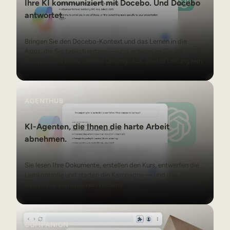
Ihre KI kommuniziert mit Docebo. Und Docebo
antwortet.
Bringen Sie den Docebo-Kontext und das Lernen in die
Apps, die Sie täglich nutzen — und antworten Sie mit MCP-
kompatiblen Tools. Direkte Leitung raus, direkte Leitung rein.
AgentHub
AGENTHUB
KI-Agenten, die Ihnen die harte Arbeit
abnehmen.
Sie lesen Ihre Dokumente, erstellen den Kurs, entwerfen die
Lernkontrolle und starten die Kampagne — und das alles auf
Basis Ihres vorhandenen Wissens.
Companion
COMPANION