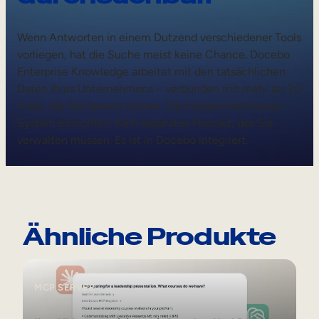
Wenn Antworten in einem Dutzend verschiedener Tools
vorliegen, hat die Suche meist keine Chance. Docebo
Enterprise Knowledge arbeitet mit den tatsächlichen
Daten Ihres Unternehmens – verbunden mit mehr als 20
Tools, die Sie bereits nutzen. Sie müssen kein neues
System einrichten. Kein separates Produkt, das Sie
verwalten müssen. Es ist in Docebo integriert.
Ähnliche Produkte
MCP Server
MCP SERVER