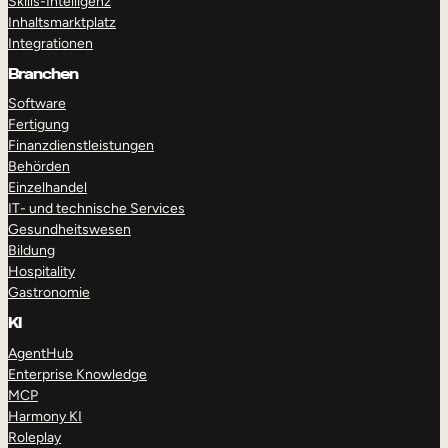
Skills-Intelligenz
Inhaltsmarktplatz
Integrationen
Branchen
Software
Fertigung
Finanzdienstleistungen
Behörden
Einzelhandel
IT- und technische Services
Gesundheitswesen
Bildung
Hospitality
Gastronomie
KI
AgentHub
Enterprise Knowledge
MCP
Harmony KI
Roleplay