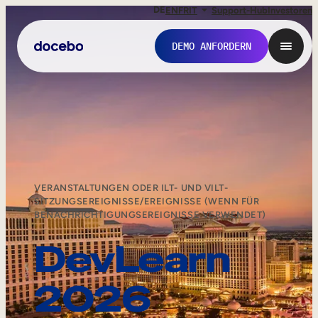
DE
EN
FR
IT
Support-Hub
Investoren
DEMO ANFORDERN
VERANSTALTUNGEN ODER ILT- UND VILT-
SITZUNGSEREIGNISSE/EREIGNISSE (WENN FÜR
BENACHRICHTIGUNGSEREIGNISSE VERWENDET)
DevLearn
Interne Weiterbildung
2026
Onboarding von Mitarbeitern
Mitarbeiterausbildung