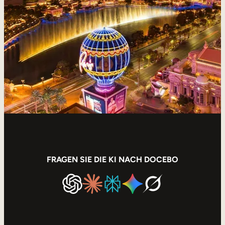
Vertriebsschulungen
Compliance-Training
Training für Customer Facing-Teams
Externe Weiterbildung
Kundenschulungen
Partnerschulungen
Ausbildung der Mitglieder
FRAGEN SIE DIE KI NACH DOCEBO
Skills-Intelligenz
Strategische Personalplanung
Weiterbildungen & Umschulungen