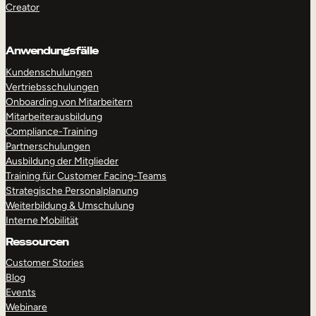
Creator
Anwendungsfälle
Kundenschulungen
Vertriebsschulungen
Onboarding von Mitarbeitern
Mitarbeiterausbildung
Compliance-Training
Partnerschulungen
Ausbildung der Mitglieder
Training für Customer Facing-Teams
Strategische Personalplanung
Weiterbildung & Umschulung
Interne Mobilität
Ressourcen
Customer Stories
Blog
Events
Webinare