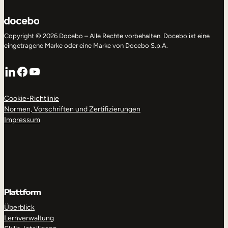
Interne Mobilität
Copyright © 2026 Docebo – Alle Rechte vorbehalten. Docebo ist eine
eingetragene Marke oder eine Marke von Docebo S.p.A.
LinkedIn
Facebook
YouTube
Cookie-Richtlinie
Normen, Vorschriften und Zertifizierungen
Impressum
Plattform
Überblick
Lernverwaltung