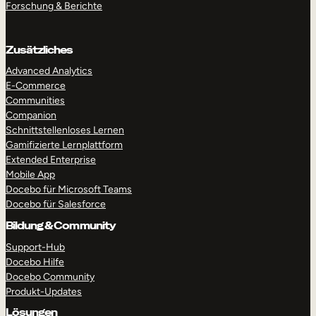
Forschung & Berichte
Zusätzliches
Advanced Analytics
E-Commerce
Communities
Companion
Schnittstellenloses Lernen
Gamifizierte Lernplattform
Extended Enterprise
Mobile App
Docebo für Microsoft Teams
Docebo für Salesforce
Bildung & Community
Support-Hub
Docebo Hilfe
Docebo Community
Produkt-Updates
Lösungen