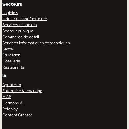
Secteurs
Logiciels
Industrie manufacturiere
Services financiers
Secteur publique
Commerce de détail
Services informatiques et techniques
Santé
Éducation
Hôtellerie
Restaurants
IA
AgentHub
Enterprise Knowledge
MCP
Harmony AI
Roleplay
Content Creator