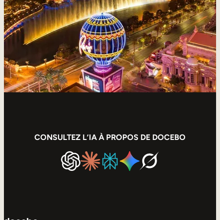
Aide à la vente
Formation à la conformité
Formation première ligne
Formation externe
Formation client
Formation des partenaires
Formation des adhérents
CONSULTEZ L’IA À PROPOS DE DOCEBO
Skills Intelligence
Planification des effectifs
Upskilling & reskilling