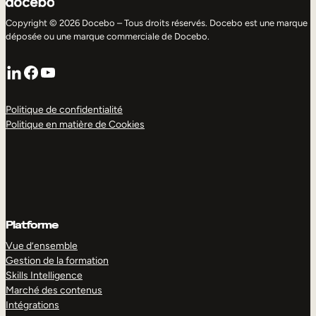
Mobilité interne
Copyright © 2026 Docebo – Tous droits réservés. Docebo est une marque
déposée ou une marque commerciale de Docebo.
LinkedIn
Facebook
YouTube
Politique de confidentialité
Politique en matière de Cookies
Platforme
Vue d’ensemble
Gestion de la formation
Skills Intelligence
Marché des contenus
Intégrations