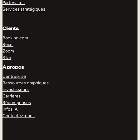
Partenaires
Services stratégiques
Clients
Booking.com
Rexel
Zoom
Silæ
À propos
L’entreprise
EXPLORER
DÉMO
Ressources graphiques
Investisseurs
Carrières
Récompenses
Infos IA
Contactez-nous