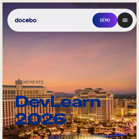
FR
EN
DE
IT
Support
Investisseurs
DÉMO
ÉVÉNEMENTS
DevLearn
2026
Formation interne
Onboarding des employés
Formation des employés