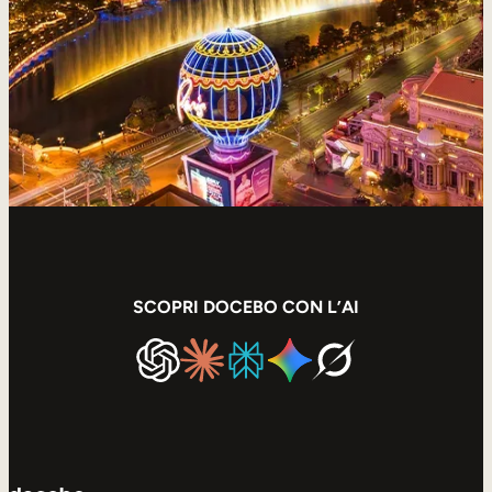
Sales Enablement
Formazione sulla compliance
Formazione frontline
Formazione esterna
Customer Education
Partner Enablement
Formazione per associazioni e membri
SCOPRI DOCEBO CON L’AI
Skills Intelligence
Pianificazione delle competenze
Upskilling e Reskilling