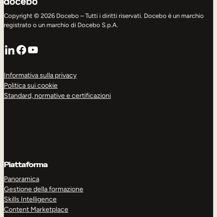
Mobilità interna
Copyright © 2026 Docebo – Tutti i diritti riservati. Docebo è un marchio
registrato o un marchio di Docebo S.p.A.
LinkedIn
Facebook
YouTube
Informativa sulla privacy
Politica sui cookie
Standard, normative e certificazioni
Piattaforma
Panoramica
Gestione della formazione
Skills Intelligence
Content Marketplace