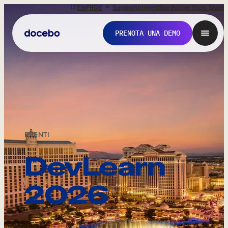
IT
EN
FR
DE
Supporto
Investitori
Never Stop Shop
PRENOTA UNA DEMO
EVENTI
DevLearn
2026
Formazione interna
Onboarding dei dipendenti
Sviluppo delle competenze