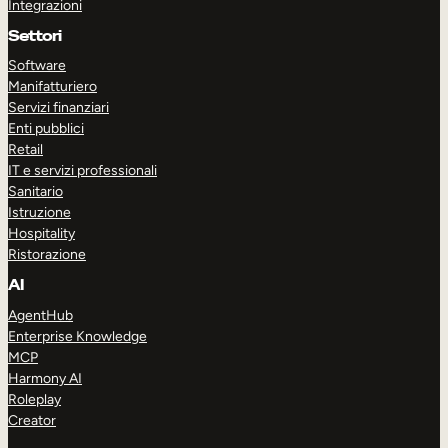
Integrazioni
Settori
Software
Manifatturiero
Servizi finanziari
Enti pubblici
Retail
IT e servizi professionali
Sanitario
Istruzione
Hospitality
Ristorazione
AI
AgentHub
Enterprise Knowledge
MCP
Harmony AI
Roleplay
Creator