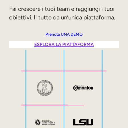
Sales Enablement
Fai crescere i tuoi team e raggiungi i tuoi
obiettivi. Il tutto da un’unica piattaforma.
Formazione sulla compliance
Formazione frontline
Prenota UNA DEMO
ESPLORA LA PIATTAFORMA
Formazione esterna
Customer Education
Partner Enablement
Formazione per associazioni e membri
Skills Intelligence
Pianificazione delle competenze
Upskilling e Reskilling