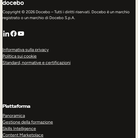
Copyright © 2026 Docebo – Tutti i diritti riservati. Docebo è un marchio
registrato o un marchio di Docebo S.p.A.
LinkedIn
Facebook
YouTube
Informativa sulla privacy
Politica sui cookie
Standard, normative e certificazioni
Piattaforma
Panoramica
Gestione della formazione
Skills Intelligence
Content Marketplace