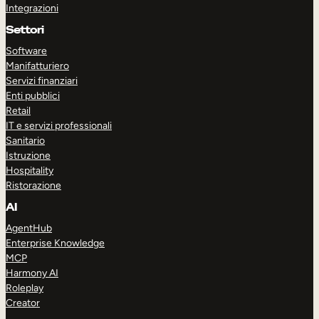
Integrazioni
Settori
Software
Manifatturiero
Servizi finanziari
Enti pubblici
Retail
IT e servizi professionali
Sanitario
Istruzione
Hospitality
Ristorazione
AI
AgentHub
Enterprise Knowledge
MCP
Harmony AI
Roleplay
Creator