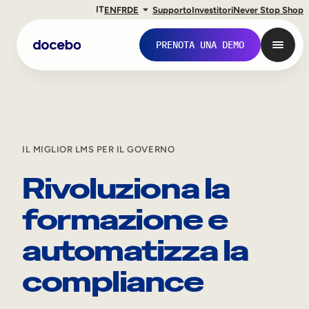
IT
EN
FR
DE
Supporto
Investitori
Never Stop Shop
PRENOTA UNA DEMO
IL MIGLIOR LMS PER IL GOVERNO
Rivoluziona la
formazione e
automatizza la
Formazione interna
compliance
Onboarding dei dipendenti
Sviluppo delle competenze