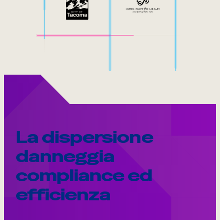
La dispersione
danneggia
compliance ed
efficienza