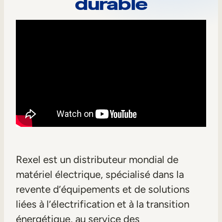
–
durable
Aide à la vente
2
Formation à la conformité
Formation première ligne
Formation externe
Formation client
Formation des partenaires
Formation des adhérents
Rexel est un distributeur mondial de
Skills Intelligence
matériel électrique, spécialisé dans la
Planification des effectifs
revente d’équipements et de solutions
liées à l’électrification et à la transition
Upskilling & reskilling
énergétique, au service des