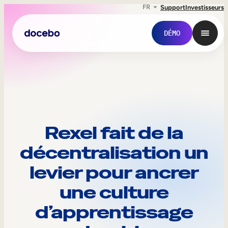
FR
Support
Investisseurs
DÉMO
R
Rexel fait de la
e
décentralisation un
x
levier pour ancrer
Formation interne
e
une culture
Onboarding des employés
l
d’apprentissage
Formation des employés