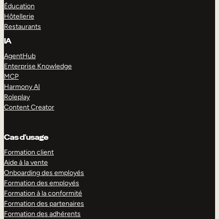
Éducation
Hôtellerie
Restaurants
IA
AgentHub
Enterprise Knowledge
MCP
Harmony AI
Roleplay
Content Creator
Cas d’usage
Formation client
Aide à la vente
Onboarding des employés
Formation des employés
Formation à la conformité
Formation des partenaires
Formation des adhérents