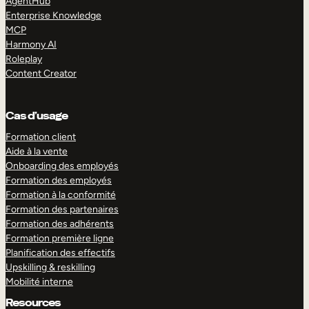
AgentHub
Enterprise Knowledge
MCP
Harmony AI
Roleplay
Content Creator
Cas d’usage
Formation client
Aide à la vente
Onboarding des employés
Formation des employés
Formation à la conformité
Formation des partenaires
Formation des adhérents
Formation première ligne
Planification des effectifs
Upskilling & reskilling
Mobilité interne
Resources