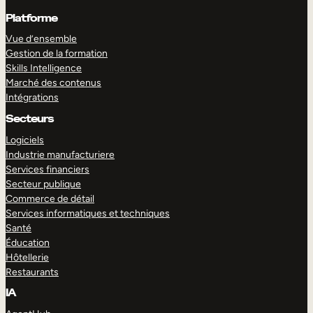
Platforme
Vue d’ensemble
Gestion de la formation
Skills Intelligence
Marché des contenus
Intégrations
Secteurs
Logiciels
Industrie manufacturiere
Services financiers
Secteur publique
Commerce de détail
Services informatiques et techniques
Santé
Éducation
Hôtellerie
Restaurants
IA