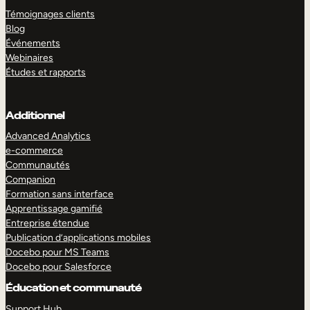
Témoignages clients
Blog
Événements
Webinaires
Études et rapports
Additionnel
Advanced Analytics
e-commerce
Communautés
Companion
Formation sans interface
Apprentissage gamifié
Entreprise étendue
Publication d’applications mobiles
Docebo pour MS Teams
Docebo pour Salesforce
Éducation et communauté
Support Hub