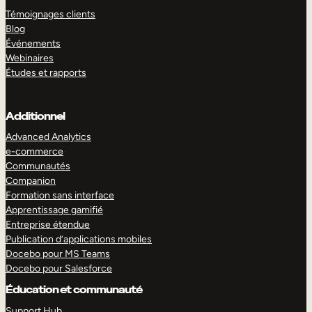
Témoignages clients
Blog
Événements
Webinaires
Études et rapports
Additionnel
Advanced Analytics
e-commerce
Communautés
Companion
Formation sans interface
Apprentissage gamifié
Entreprise étendue
Publication d’applications mobiles
Docebo pour MS Teams
Docebo pour Salesforce
Éducation et communauté
Support Hub