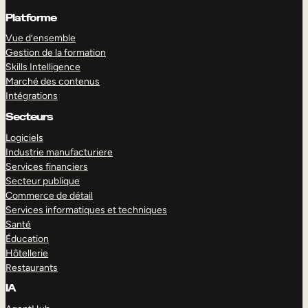
Platforme
Vue d’ensemble
Gestion de la formation
Skills Intelligence
Marché des contenus
Intégrations
Secteurs
Logiciels
Industrie manufacturiere
Services financiers
Secteur publique
Commerce de détail
Services informatiques et techniques
Santé
Éducation
Hôtellerie
Restaurants
IA