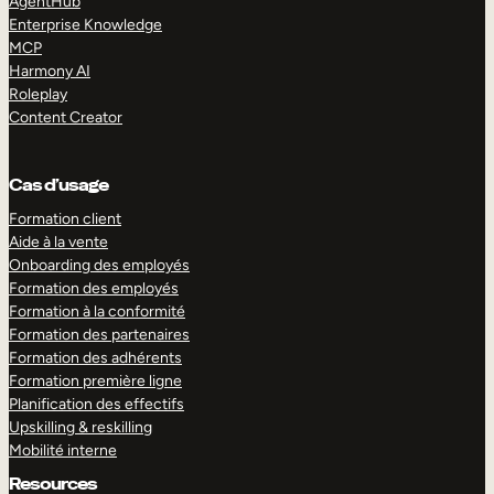
AgentHub
Enterprise Knowledge
MCP
Harmony AI
Roleplay
Content Creator
Cas d’usage
Formation client
Aide à la vente
Onboarding des employés
Formation des employés
Formation à la conformité
Formation des partenaires
Formation des adhérents
Formation première ligne
Planification des effectifs
Upskilling & reskilling
Mobilité interne
Resources