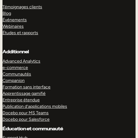
Témoignages clients
Blog
Événements
Webinaires
Études et rapports
Additionnel
Advanced Analytics
e-commerce
Communautés
Companion
Formation sans interface
Apprentissage gamifié
Entreprise étendue
Publication d’applications mobiles
Docebo pour MS Teams
Docebo pour Salesforce
Éducation et communauté
Support Hub