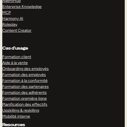
AgentHub
Enterprise Knowledge
MCP
Harmony AI
Roleplay
Content Creator
Cas d’usage
Formation client
Aide à la vente
Onboarding des employés
Formation des employés
Formation à la conformité
Formation des partenaires
Formation des adhérents
Formation première ligne
Planification des effectifs
Upskilling & reskilling
Mobilité interne
Resources