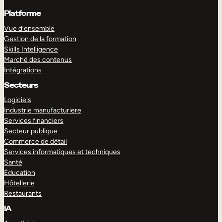
Platforme
Vue d’ensemble
Gestion de la formation
Skills Intelligence
Marché des contenus
Intégrations
Secteurs
Logiciels
Industrie manufacturiere
Services financiers
Secteur publique
Commerce de détail
Services informatiques et techniques
Santé
Éducation
Hôtellerie
Restaurants
IA