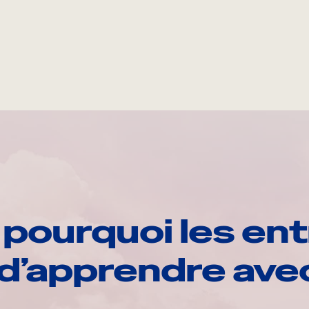
pourquoi les ent
d’apprendre av