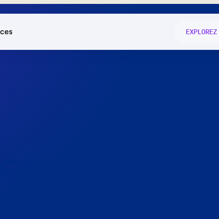
ces
EXPLOREZ
és
on fonctio
té
e
 preuve.