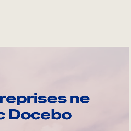
reprises ne
ec Docebo