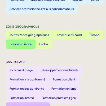
Services professionnels et aux consommateurs
ZONE GÉOGRAPHIQUE
Toutes zones géographiques
Amérique du Nord
Europe
Europe – France
Global
CAS D’USAGE
Tous cas d'usage
Développement des talents
Formation à la conformité
Formation client
Formation des adhérents
Formation externe
Formation interne
Formation première ligne