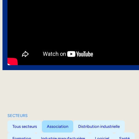
SECTEURS
Tous secteurs
Association
Distribution industrielle
Formation
Industrie manufacturière
Logiciel
Santé