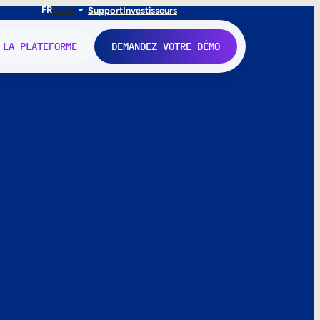
FR
EN
IT
Support
Investisseurs
 LA PLATEFORME
DEMANDEZ VOTRE DÉMO
nne.