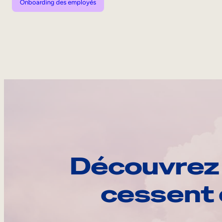
Onboarding des employés
Découvrez 
cessent 