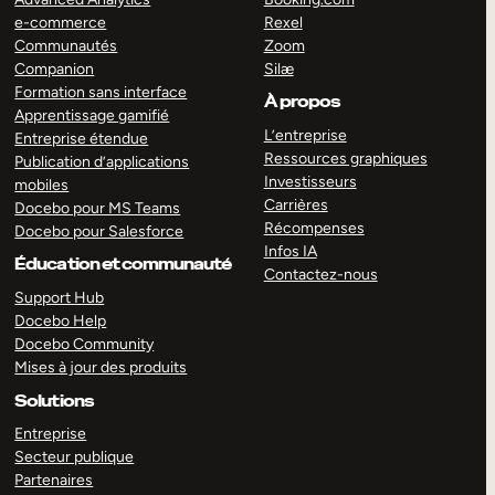
e-commerce
Rexel
Communautés
Zoom
Companion
Silæ
Formation sans interface
À propos
Apprentissage gamifié
L’entreprise
Entreprise étendue
Ressources graphiques
Publication d’applications
Investisseurs
mobiles
Carrières
Docebo pour MS Teams
Récompenses
Docebo pour Salesforce
Infos IA
Éducation et communauté
Contactez-nous
Support Hub
Docebo Help
Docebo Community
Mises à jour des produits
Solutions
Entreprise
Secteur publique
Partenaires