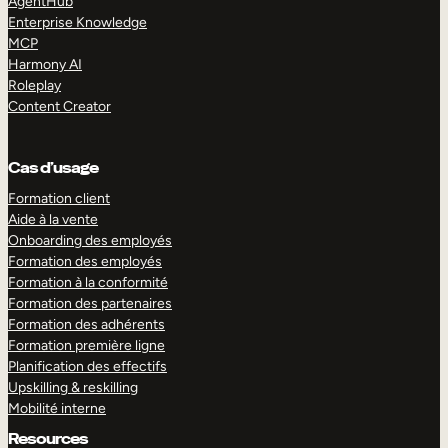
AgentHub
Enterprise Knowledge
MCP
Harmony AI
Roleplay
Content Creator
Cas d’usage
Formation client
Aide à la vente
Onboarding des employés
Formation des employés
Formation à la conformité
Formation des partenaires
Formation des adhérents
Formation première ligne
Planification des effectifs
Upskilling & reskilling
Mobilité interne
Resources