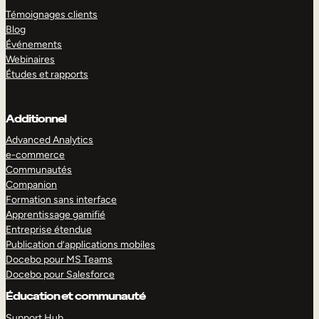
Témoignages clients
Blog
Événements
Webinaires
Études et rapports
Additionnel
Advanced Analytics
e-commerce
Communautés
Companion
Formation sans interface
Apprentissage gamifié
Entreprise étendue
Publication d’applications mobiles
Docebo pour MS Teams
Docebo pour Salesforce
Éducation et communauté
Support Hub