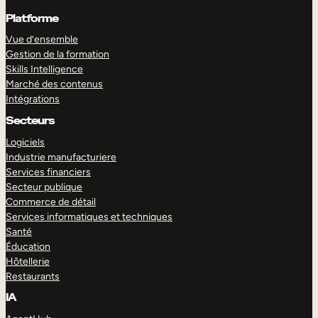
Platforme
Vue d’ensemble
Gestion de la formation
Skills Intelligence
Marché des contenus
Intégrations
Secteurs
Logiciels
Industrie manufacturiere
Services financiers
Secteur publique
Commerce de détail
Services informatiques et techniques
Santé
Éducation
Hôtellerie
Restaurants
IA