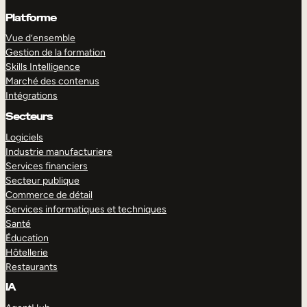
Platforme
Vue d’ensemble
Gestion de la formation
Skills Intelligence
Marché des contenus
Intégrations
Secteurs
Logiciels
Industrie manufacturiere
Services financiers
Secteur publique
Commerce de détail
Services informatiques et techniques
Santé
Éducation
Hôtellerie
Restaurants
IA