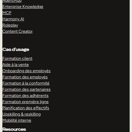
AgentHub
Enterprise Knowledge
MCP
Harmony AI
Roleplay
Content Creator
Cas d’usage
Formation client
Aide à la vente
Onboarding des employés
Formation des employés
Formation à la conformité
Formation des partenaires
Formation des adhérents
Formation première ligne
Planification des effectifs
Upskilling & reskilling
Mobilité interne
Resources