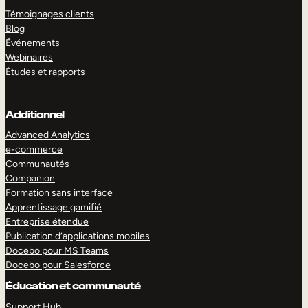
Témoignages clients
Blog
Événements
Webinaires
Études et rapports
Additionnel
Advanced Analytics
e-commerce
Communautés
Companion
Formation sans interface
Apprentissage gamifié
Entreprise étendue
Publication d’applications mobiles
Docebo pour MS Teams
Docebo pour Salesforce
Éducation et communauté
Support Hub