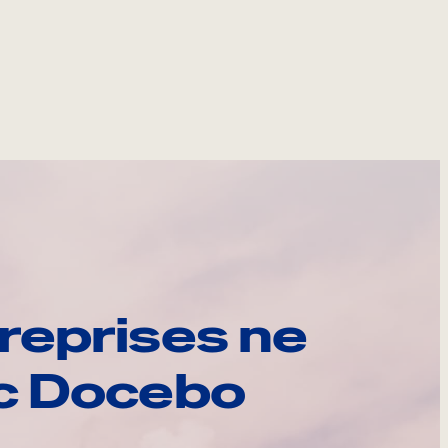
reprises ne
ec Docebo