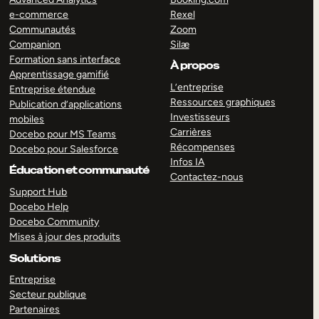
e-commerce
Rexel
Communautés
Zoom
Companion
Silæ
Formation sans interface
À propos
Apprentissage gamifié
L’entreprise
Entreprise étendue
Ressources graphiques
Publication d’applications
Investisseurs
mobiles
Carrières
Docebo pour MS Teams
Récompenses
Docebo pour Salesforce
Infos IA
Éducation et communauté
Contactez-nous
Support Hub
Docebo Help
Docebo Community
Mises à jour des produits
Solutions
Entreprise
Secteur publique
Partenaires