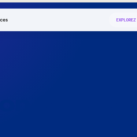
ces
EXPLOREZ
és
on fonctio
té
e
 preuve.