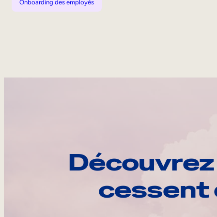
Onboarding des employés
Découvrez 
cessent 