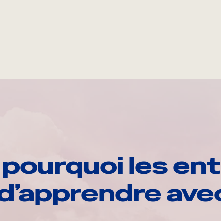
pourquoi les ent
d’apprendre av