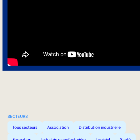
SECTEURS
Tous secteurs
Association
Distribution industrielle
Formation
Industrie manufacturière
Logiciel
Santé