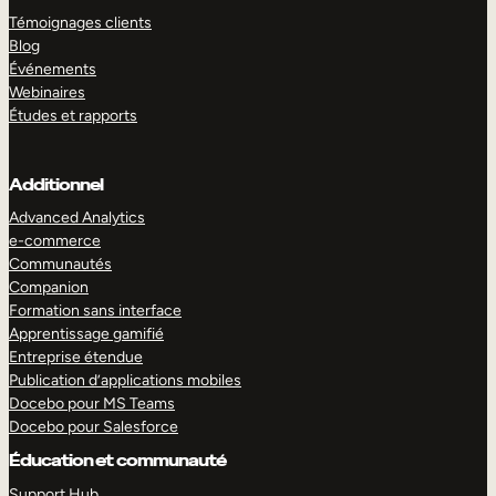
Témoignages clients
Blog
Événements
Webinaires
Études et rapports
Additionnel
Advanced Analytics
e-commerce
Communautés
Companion
Formation sans interface
Apprentissage gamifié
Entreprise étendue
Publication d’applications mobiles
Docebo pour MS Teams
Docebo pour Salesforce
Éducation et communauté
Support Hub