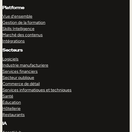
Platforme
Vue d’ensemble
Gestion de la formation
Skills Intelligence
Marché des contenus
Intégrations
Secteurs
Logiciels
Industrie manufacturiere
Services financiers
Secteur publique
Commerce de détail
Services informatiques et techniques
Santé
Éducation
Hôtellerie
Restaurants
IA