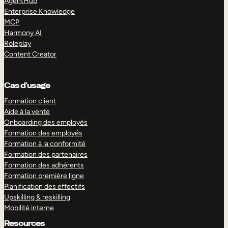
AgentHub
Enterprise Knowledge
MCP
Harmony AI
Roleplay
Content Creator
Cas d’usage
Formation client
Aide à la vente
Onboarding des employés
Formation des employés
Formation à la conformité
Formation des partenaires
Formation des adhérents
Formation première ligne
Planification des effectifs
Upskilling & reskilling
Mobilité interne
Resources