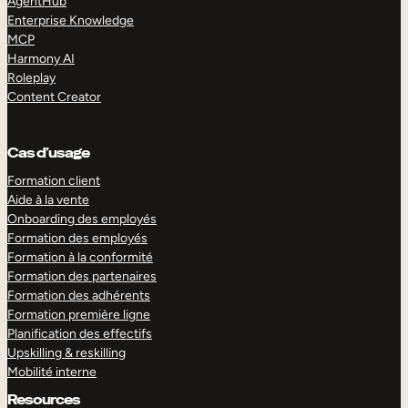
AgentHub
Enterprise Knowledge
MCP
Harmony AI
Roleplay
Content Creator
Cas d’usage
Formation client
Aide à la vente
Onboarding des employés
Formation des employés
Formation à la conformité
Formation des partenaires
Formation des adhérents
Formation première ligne
Planification des effectifs
Upskilling & reskilling
Mobilité interne
Resources