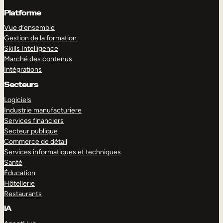
Platforme
Vue d’ensemble
Gestion de la formation
Skills Intelligence
Marché des contenus
Intégrations
Secteurs
Logiciels
Industrie manufacturiere
Services financiers
Secteur publique
Commerce de détail
Services informatiques et techniques
Santé
Éducation
Hôtellerie
Restaurants
IA