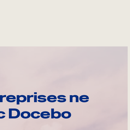
reprises ne
ec Docebo