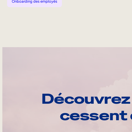
Onboarding des employés
Découvrez 
cessent 