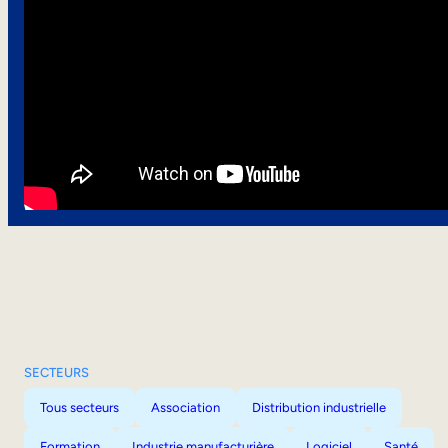
SECTEURS
Tous secteurs
Association
Distribution industrielle
Formation
Industrie manufacturière
Logiciel
Santé