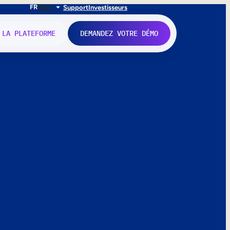
FR
EN
IT
Support
Investisseurs
 LA PLATEFORME
DEMANDEZ VOTRE DÉMO
nne.