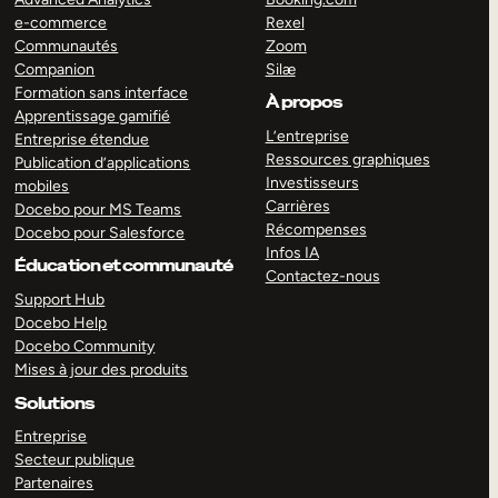
e-commerce
Rexel
Communautés
Zoom
Companion
Silæ
Formation sans interface
À propos
Apprentissage gamifié
L’entreprise
Entreprise étendue
Ressources graphiques
Publication d’applications
Investisseurs
mobiles
Carrières
Docebo pour MS Teams
Récompenses
Docebo pour Salesforce
Infos IA
Éducation et communauté
Contactez-nous
Support Hub
Docebo Help
Docebo Community
Mises à jour des produits
Solutions
Entreprise
Secteur publique
Partenaires