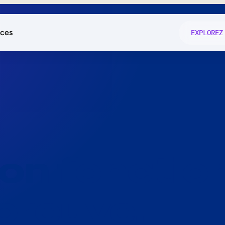
ces
EXPLOREZ
és
on fonctio
té
e
 preuve.