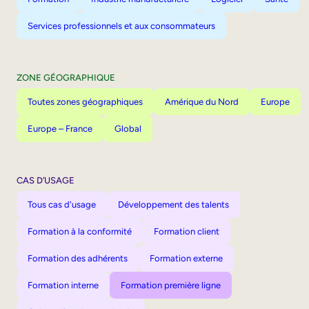
Services professionnels et aux consommateurs
ZONE GÉOGRAPHIQUE
Toutes zones géographiques
Amérique du Nord
Europe
Europe – France
Global
CAS D’USAGE
Tous cas d'usage
Développement des talents
Formation à la conformité
Formation client
Formation des adhérents
Formation externe
Formation interne
Formation première ligne