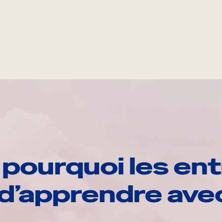
pourquoi les ent
d’apprendre av