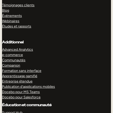
Témoignages clients
Blog
Événements
Webinaires
Études et rapports
Additionnel
Advanced Analytics
e-commerce
Communautés
Companion
Formation sans interface
Apprentissage gamifié
Entreprise étendue
Publication d’applications mobiles
Docebo pour MS Teams
Docebo pour Salesforce
Éducation et communauté
Support Hub