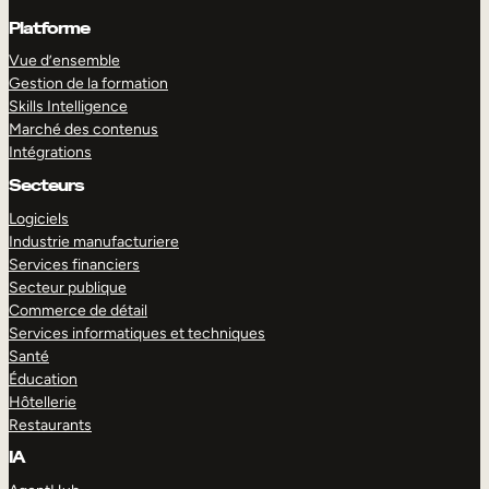
Platforme
Vue d’ensemble
Gestion de la formation
Skills Intelligence
Marché des contenus
Intégrations
Secteurs
Logiciels
Industrie manufacturiere
Services financiers
Secteur publique
Commerce de détail
Services informatiques et techniques
Santé
Éducation
Hôtellerie
Restaurants
IA