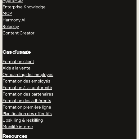
AgentHub
Enterprise Knowledge
MCP
Harmony AI
Roleplay
Content Creator
Cas d’usage
Formation client
Aide à la vente
Onboarding des employés
Formation des employés
Formation à la conformité
Formation des partenaires
Formation des adhérents
Formation première ligne
Planification des effectifs
Upskilling & reskilling
Mobilité interne
Resources