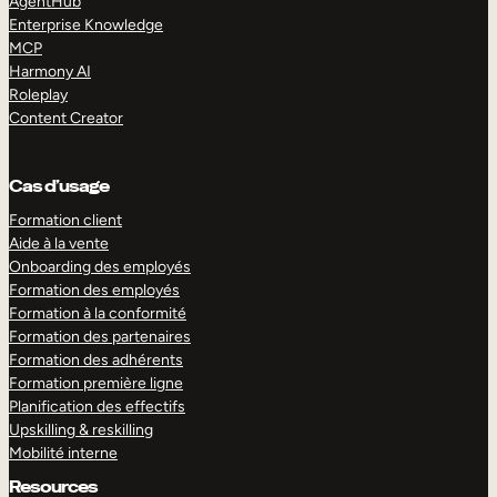
AgentHub
Enterprise Knowledge
MCP
Harmony AI
Roleplay
Content Creator
Cas d’usage
Formation client
Aide à la vente
Onboarding des employés
Formation des employés
Formation à la conformité
Formation des partenaires
Formation des adhérents
Formation première ligne
Planification des effectifs
Upskilling & reskilling
Mobilité interne
Resources