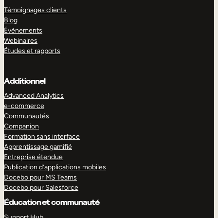
Témoignages clients
Blog
Événements
Webinaires
Études et rapports
Additionnel
Advanced Analytics
e-commerce
Communautés
Companion
Formation sans interface
Apprentissage gamifié
Entreprise étendue
Publication d’applications mobiles
Docebo pour MS Teams
Docebo pour Salesforce
Éducation et communauté
Support Hub