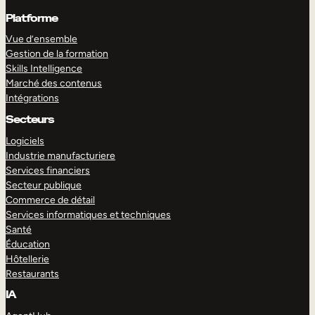
Platforme
Vue d’ensemble
Gestion de la formation
Skills Intelligence
Marché des contenus
Intégrations
Secteurs
Logiciels
Industrie manufacturiere
Services financiers
Secteur publique
Commerce de détail
Services informatiques et techniques
Santé
Éducation
Hôtellerie
Restaurants
IA