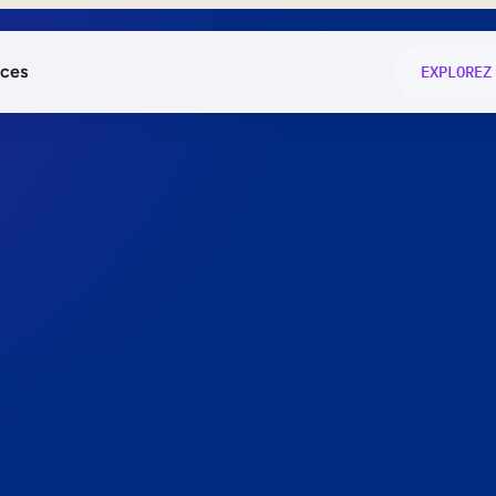
ces
EXPLOREZ
és
on fonctio
té
e
 preuve.