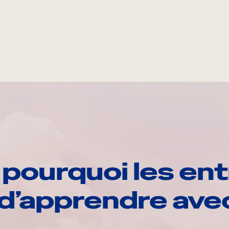
pourquoi les ent
d’apprendre av