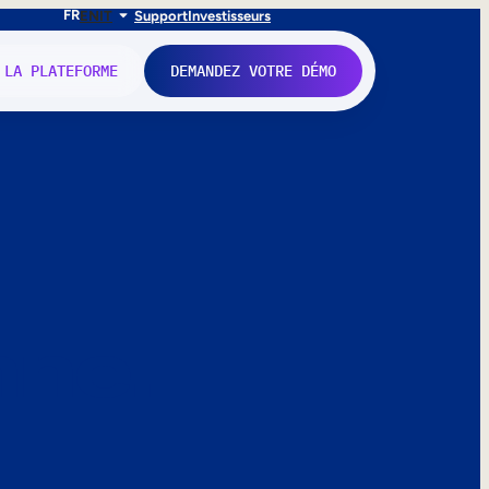
FR
EN
IT
Support
Investisseurs
 LA PLATEFORME
DEMANDEZ VOTRE DÉMO
nne.