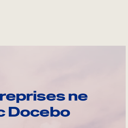
reprises ne
ec Docebo