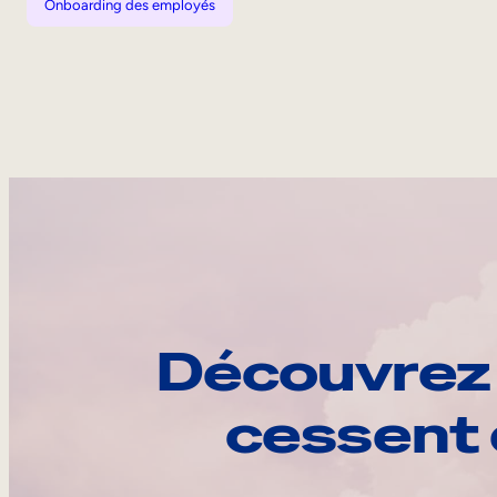
Onboarding des employés
Découvrez 
cessent 