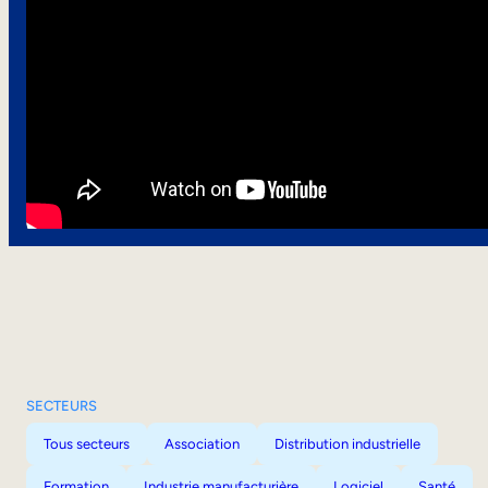
SECTEURS
Tous secteurs
Association
Distribution industrielle
Formation
Industrie manufacturière
Logiciel
Santé