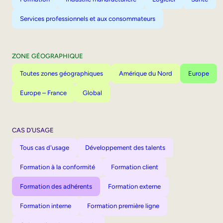
Services professionnels et aux consommateurs
ZONE GÉOGRAPHIQUE
Toutes zones géographiques
Amérique du Nord
Europe
Europe – France
Global
CAS D’USAGE
Tous cas d'usage
Développement des talents
Formation à la conformité
Formation client
Formation des adhérents
Formation externe
Formation interne
Formation première ligne