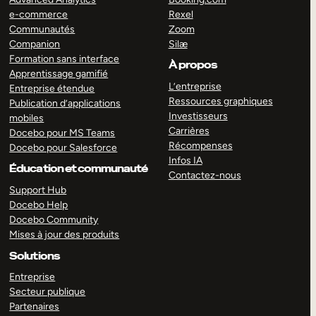
e-commerce
Rexel
Communautés
Zoom
Companion
Silæ
Formation sans interface
À propos
Apprentissage gamifié
L’entreprise
Entreprise étendue
Ressources graphiques
Publication d’applications
Investisseurs
mobiles
Carrières
Docebo pour MS Teams
Récompenses
Docebo pour Salesforce
Infos IA
Éducation et communauté
Contactez-nous
Support Hub
Docebo Help
Docebo Community
Mises à jour des produits
Solutions
Entreprise
Secteur publique
Partenaires