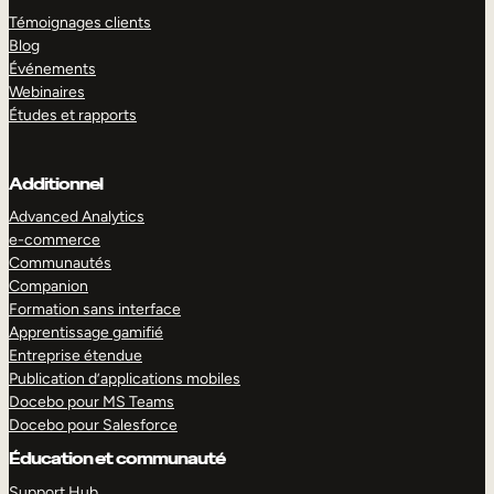
Témoignages clients
Blog
Événements
Webinaires
Études et rapports
Additionnel
Advanced Analytics
e-commerce
Communautés
Companion
Formation sans interface
Apprentissage gamifié
Entreprise étendue
Publication d’applications mobiles
Docebo pour MS Teams
Docebo pour Salesforce
Éducation et communauté
Support Hub