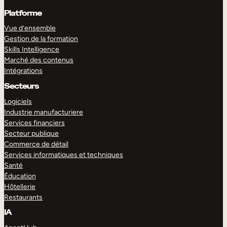
Platforme
Vue d’ensemble
Gestion de la formation
Skills Intelligence
Marché des contenus
Intégrations
Secteurs
Logiciels
Industrie manufacturiere
Services financiers
Secteur publique
Commerce de détail
Services informatiques et techniques
Santé
Éducation
Hôtellerie
Restaurants
IA