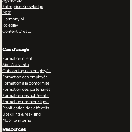
AgentHub
Enterprise Knowledge
MCP
Harmony AI
Roleplay
Content Creator
Cas d’usage
Formation client
Aide à la vente
Onboarding des employés
Formation des employés
Formation à la conformité
Formation des partenaires
Formation des adhérents
Formation première ligne
Planification des effectifs
Upskilling & reskilling
Mobilité interne
Resources