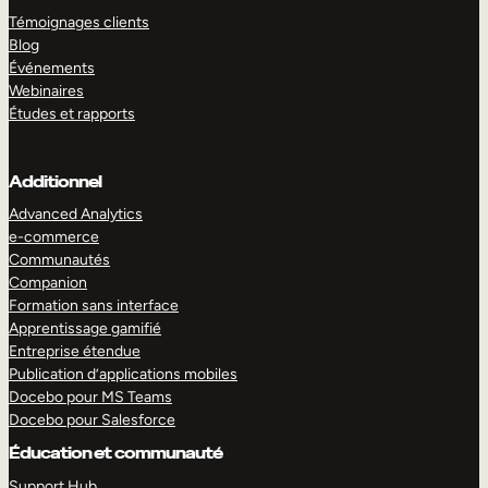
Témoignages clients
Blog
Événements
Webinaires
Études et rapports
Additionnel
Advanced Analytics
e-commerce
Communautés
Companion
Formation sans interface
Apprentissage gamifié
Entreprise étendue
Publication d’applications mobiles
Docebo pour MS Teams
Docebo pour Salesforce
Éducation et communauté
Support Hub