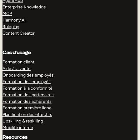
AgentHub
Enterprise Knowledge
MCP
Harmony AI
Roleplay
Content Creator
Cas d’usage
Formation client
Aide à la vente
Onboarding des employés
Formation des employés
Formation à la conformité
Formation des partenaires
Formation des adhérents
Formation première ligne
Planification des effectifs
Upskilling & reskilling
Mobilité interne
Resources