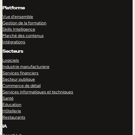
Platforme
Vue d’ensemble
Gestion de la formation
Skills Intelligence
Marché des contenus
Intégrations
Secteurs
Logiciels
Industrie manufacturiere
Services financiers
Secteur publique
Commerce de détail
Services informatiques et techniques
Santé
Éducation
Hôtellerie
Restaurants
IA