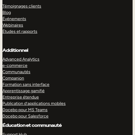
Témoignages clients
Blog
Événements
Webinaires
Études et rapports
Additionnel
Advanced Analytics
e-commerce
Communautés
Companion
Formation sans interface
Apprentissage gamifié
Entreprise étendue
Publication d’applications mobiles
Docebo pour MS Teams
Docebo pour Salesforce
Éducation et communauté
Support Hub