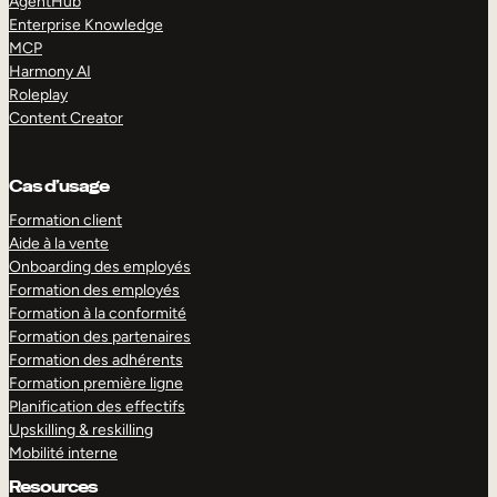
AgentHub
Enterprise Knowledge
MCP
Harmony AI
Roleplay
Content Creator
Cas d’usage
Formation client
Aide à la vente
Onboarding des employés
Formation des employés
Formation à la conformité
Formation des partenaires
Formation des adhérents
Formation première ligne
Planification des effectifs
Upskilling & reskilling
Mobilité interne
Resources