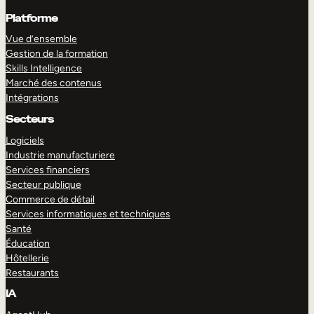
Platforme
Vue d’ensemble
Gestion de la formation
Skills Intelligence
Marché des contenus
Intégrations
Secteurs
Logiciels
Industrie manufacturiere
Services financiers
Secteur publique
Commerce de détail
Services informatiques et techniques
Santé
Éducation
Hôtellerie
Restaurants
IA