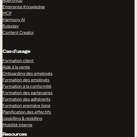
AgentHub
Enterprise Knowledge
MCP
Harmony AI
Roleplay
Content Creator
Cas d’usage
Formation client
Aide à la vente
Onboarding des employés
Formation des employés
Formation à la conformité
Formation des partenaires
Formation des adhérents
Formation première ligne
Planification des effectifs
Upskilling & reskilling
Mobilité interne
Resources