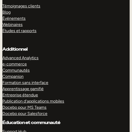
Témoignages clients
Blog
Événements
Webinaires
Études et rapports
Additionnel
Advanced Analytics
e-commerce
Communautés
Companion
Formation sans interface
Apprentissage gamifié
Entreprise étendue
Publication d’applications mobiles
Docebo pour MS Teams
Docebo pour Salesforce
Éducation et communauté
Support Hub