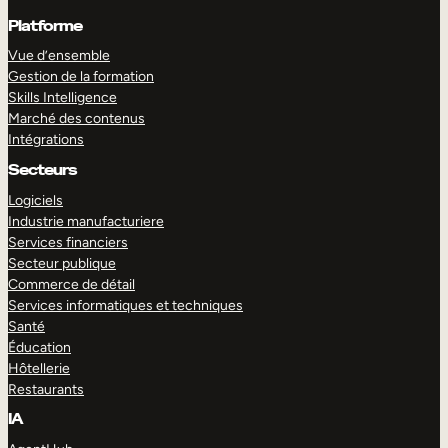
Platforme
Vue d’ensemble
Gestion de la formation
Skills Intelligence
Marché des contenus
Intégrations
Secteurs
Logiciels
Industrie manufacturiere
Services financiers
Secteur publique
Commerce de détail
Services informatiques et techniques
Santé
Éducation
Hôtellerie
Restaurants
IA