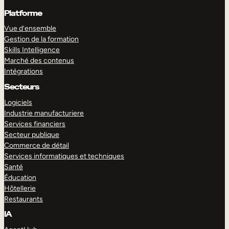
Platforme
Vue d’ensemble
Gestion de la formation
Skills Intelligence
Marché des contenus
Intégrations
Secteurs
Logiciels
Industrie manufacturiere
Services financiers
Secteur publique
Commerce de détail
Services informatiques et techniques
Santé
Éducation
Hôtellerie
Restaurants
IA