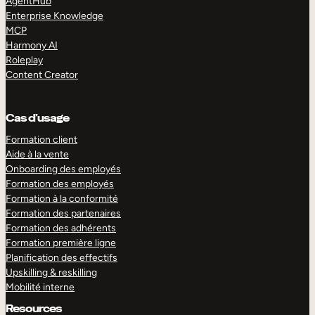
AgentHub
Enterprise Knowledge
MCP
Harmony AI
Roleplay
Content Creator
Cas d’usage
Formation client
Aide à la vente
Onboarding des employés
Formation des employés
Formation à la conformité
Formation des partenaires
Formation des adhérents
Formation première ligne
Planification des effectifs
Upskilling & reskilling
Mobilité interne
Resources