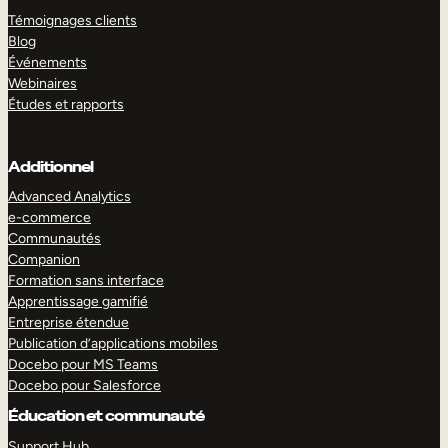
Témoignages clients
Blog
Événements
Webinaires
Études et rapports
Additionnel
Advanced Analytics
e-commerce
Communautés
Companion
Formation sans interface
Apprentissage gamifié
Entreprise étendue
Publication d’applications mobiles
Docebo pour MS Teams
Docebo pour Salesforce
Éducation et communauté
Support Hub