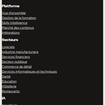
Platforme
Vue d’ensemble
Gestion de la formation
Skills Intelligence
Marché des contenus
Intégrations
Secteurs
Logiciels
Industrie manufacturiere
Services financiers
Secteur publique
Commerce de détail
Services informatiques et techniques
Santé
Éducation
Hôtellerie
Restaurants
IA