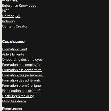
AgentHub
Enterprise Knowledge
MCP
Harmony AI
Roleplay
Content Creator
Cas d’usage
Formation client
Aide à la vente
Onboarding des employés
Formation des employés
Formation à la conformité
Formation des partenaires
Formation des adhérents
Formation première ligne
Planification des effectifs
Upskilling & reskilling
Mobilité interne
Resources