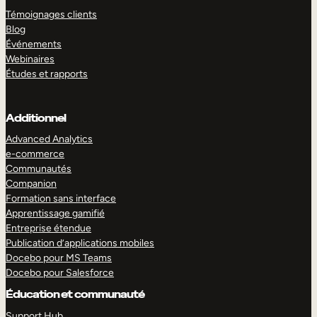
Témoignages clients
Blog
Événements
Webinaires
Études et rapports
Additionnel
Advanced Analytics
e-commerce
Communautés
Companion
Formation sans interface
Apprentissage gamifié
Entreprise étendue
Publication d’applications mobiles
Docebo pour MS Teams
Docebo pour Salesforce
Éducation et communauté
Support Hub