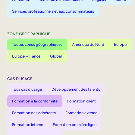
Services professionnels et aux consommateurs
ZONE GÉOGRAPHIQUE
Toutes zones géographiques
Amérique du Nord
Europe
Europe – France
Global
CAS D’USAGE
Tous cas d'usage
Développement des talents
Formation à la conformité
Formation client
Formation des adhérents
Formation externe
Formation interne
Formation première ligne