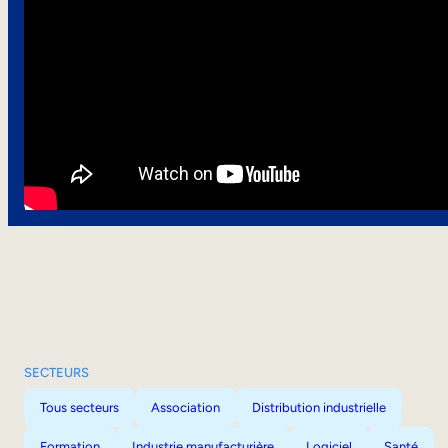
SECTEURS
Tous secteurs
Association
Distribution industrielle
Formation
Industrie manufacturière
Logiciel
Santé