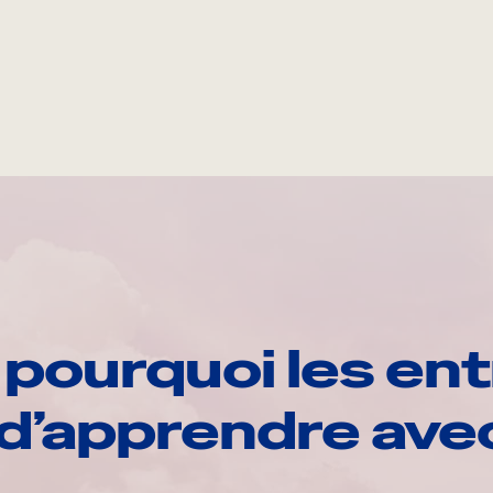
pourquoi les ent
d’apprendre av