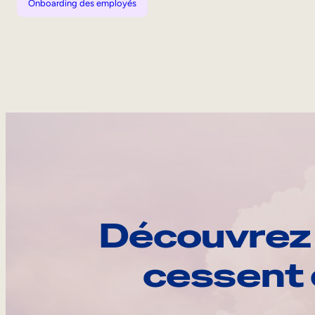
Onboarding des employés
Découvrez 
cessent 