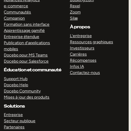
e-commerce
Rexel
Communautés
Zoom
Companion
Silæ
Formation sans interface
À propos
Apprentissage gamifié
L’entreprise
Entreprise étendue
Ressources graphiques
Publication d’applications
Investisseurs
mobiles
Carrières
Docebo pour MS Teams
Récompenses
Docebo pour Salesforce
Infos IA
Éducation et communauté
Contactez-nous
Support Hub
Docebo Help
Docebo Community
Mises à jour des produits
Solutions
Entreprise
Secteur publique
Partenaires