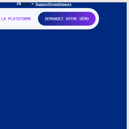
FR
EN
IT
Support
Investisseurs
 LA PLATEFORME
DEMANDEZ VOTRE DÉMO
nne.