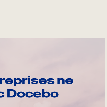
reprises ne
ec Docebo