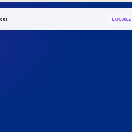
ces
EXPLOREZ
és
on fonctio
té
e
 preuve.