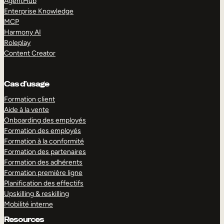
AgentHub
Enterprise Knowledge
MCP
Harmony AI
Roleplay
Content Creator
Cas d’usage
Formation client
Aide à la vente
Onboarding des employés
Formation des employés
Formation à la conformité
Formation des partenaires
Formation des adhérents
Formation première ligne
Planification des effectifs
Upskilling & reskilling
Mobilité interne
Resources