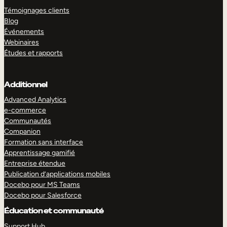
Témoignages clients
Blog
Événements
Webinaires
Études et rapports
Additionnel
Advanced Analytics
e-commerce
Communautés
Companion
Formation sans interface
Apprentissage gamifié
Entreprise étendue
Publication d’applications mobiles
Docebo pour MS Teams
Docebo pour Salesforce
Éducation et communauté
Support Hub