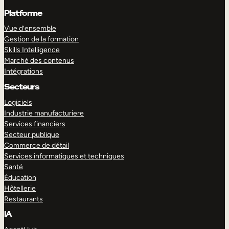
Platforme
Vue d’ensemble
Gestion de la formation
Skills Intelligence
Marché des contenus
Intégrations
Secteurs
Logiciels
Industrie manufacturiere
Services financiers
Secteur publique
Commerce de détail
Services informatiques et techniques
Santé
Éducation
Hôtellerie
Restaurants
IA