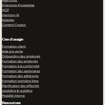
AgentHub
Enterprise Knowledge
MCP
Harmony AI
Roleplay
Content Creator
Cas d’usage
Formation client
Aide à la vente
Onboarding des employés
Formation des employés
Formation à la conformité
Formation des partenaires
Formation des adhérents
Formation première ligne
Planification des effectifs
Upskilling & reskilling
Mobilité interne
Resources