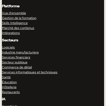
Platforme
Vue d’ensemble
Gestion de la formation
Skills Intelligence
Marché des contenus
Intégrations
Secteurs
Logiciels
Industrie manufacturiere
Services financiers
Secteur publique
Commerce de détail
Services informatiques et techniques
Santé
Éducation
Hôtellerie
Restaurants
IA