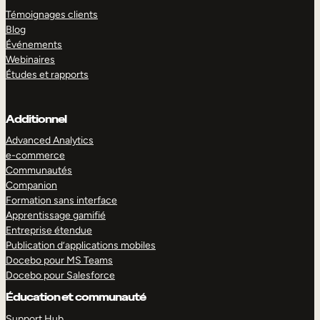
Témoignages clients
Blog
Événements
Webinaires
Études et rapports
Additionnel
Advanced Analytics
e-commerce
Communautés
Companion
Formation sans interface
Apprentissage gamifié
Entreprise étendue
Publication d’applications mobiles
Docebo pour MS Teams
Docebo pour Salesforce
Éducation et communauté
Support Hub