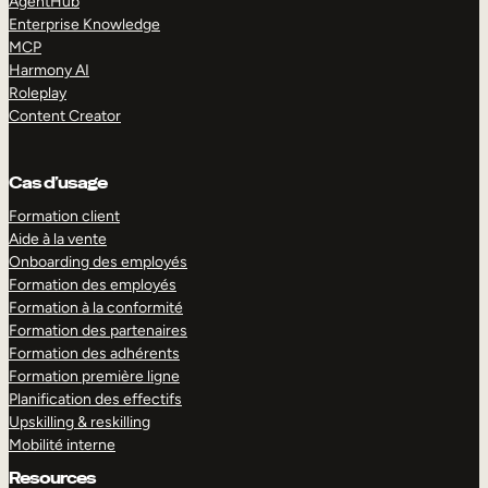
AgentHub
Enterprise Knowledge
MCP
Harmony AI
Roleplay
Content Creator
Cas d’usage
Formation client
Aide à la vente
Onboarding des employés
Formation des employés
Formation à la conformité
Formation des partenaires
Formation des adhérents
Formation première ligne
Planification des effectifs
Upskilling & reskilling
Mobilité interne
Resources