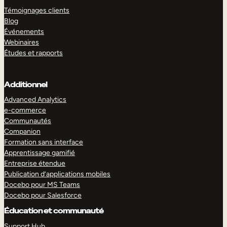
Témoignages clients
Blog
Événements
Webinaires
Études et rapports
Additionnel
Advanced Analytics
e-commerce
Communautés
Companion
Formation sans interface
Apprentissage gamifié
Entreprise étendue
Publication d’applications mobiles
Docebo pour MS Teams
Docebo pour Salesforce
Éducation et communauté
Support Hub