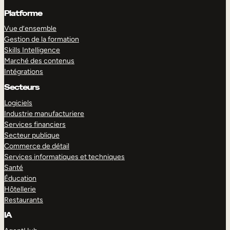
Platforme
Vue d’ensemble
Gestion de la formation
Skills Intelligence
Marché des contenus
Intégrations
Secteurs
Logiciels
Industrie manufacturiere
Services financiers
Secteur publique
Commerce de détail
Services informatiques et techniques
Santé
Éducation
Hôtellerie
Restaurants
IA