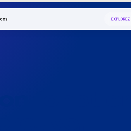
ces
EXPLOREZ
és
on fonctio
té
e
 preuve.