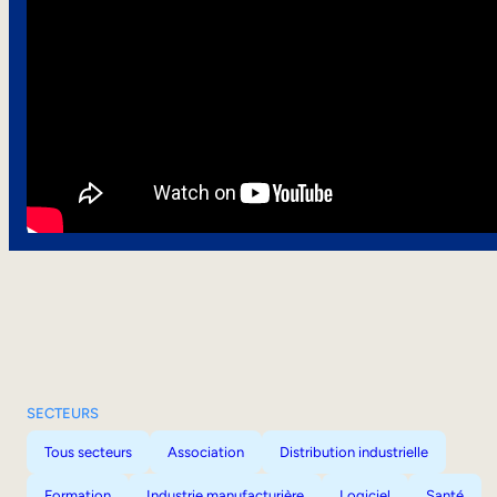
SECTEURS
Tous secteurs
Association
Distribution industrielle
Formation
Industrie manufacturière
Logiciel
Santé