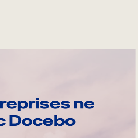
reprises ne
ec Docebo