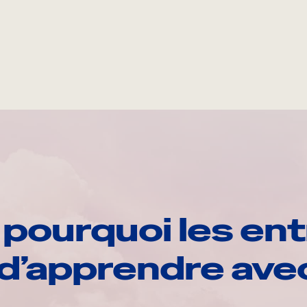
pourquoi les ent
d’apprendre av