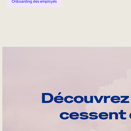
Onboarding des employés
Découvrez 
cessent 