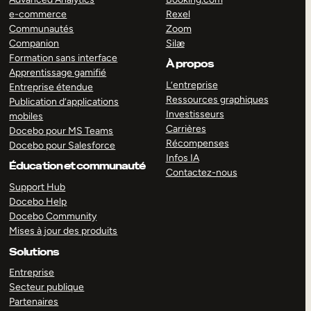
e-commerce
Rexel
Communautés
Zoom
Companion
Silæ
Formation sans interface
À propos
Apprentissage gamifié
L’entreprise
Entreprise étendue
Ressources graphiques
Publication d’applications
Investisseurs
mobiles
Carrières
Docebo pour MS Teams
Récompenses
Docebo pour Salesforce
Infos IA
Éducation et communauté
Contactez-nous
Support Hub
Docebo Help
Docebo Community
Mises à jour des produits
Solutions
Entreprise
Secteur publique
Partenaires