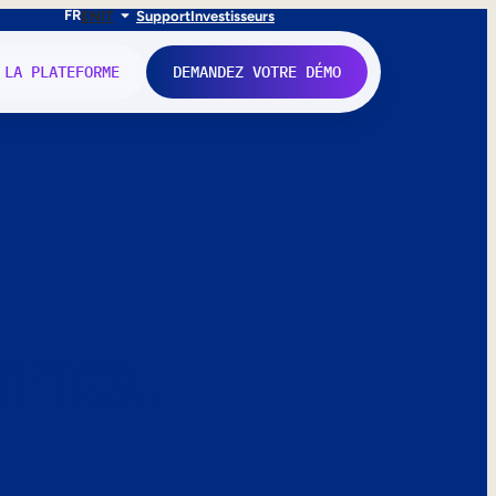
FR
EN
IT
Support
Investisseurs
 LA PLATEFORME
DEMANDEZ VOTRE DÉMO
nne.