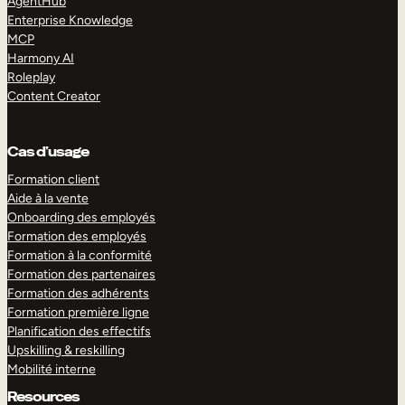
AgentHub
Enterprise Knowledge
MCP
Harmony AI
Roleplay
Content Creator
Cas d’usage
Formation client
Aide à la vente
Onboarding des employés
Formation des employés
Formation à la conformité
Formation des partenaires
Formation des adhérents
Formation première ligne
Planification des effectifs
Upskilling & reskilling
Mobilité interne
Resources