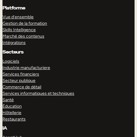
Platforme
Vue d’ensemble
Gestion de la formation
Skills Intelligence
Marché des contenus
Intégrations
Secteurs
Logiciels
Industrie manufacturiere
Services financiers
Secteur publique
Commerce de détail
Services informatiques et techniques
Santé
Éducation
Hôtellerie
Restaurants
IA