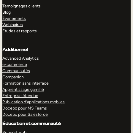
Témoignages clients
Blog
Événements
Webinaires
Études et rapports
Additionnel
Advanced Analytics
e-commerce
Communautés
Companion
Formation sans interface
Apprentissage gamifié
Entreprise étendue
Publication d’applications mobiles
Docebo pour MS Teams
Docebo pour Salesforce
Éducation et communauté
Support Hub