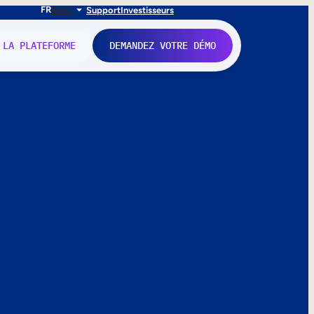
FR
EN
IT
Support
Investisseurs
 LA PLATEFORME
DEMANDEZ VOTRE DÉMO
nne.