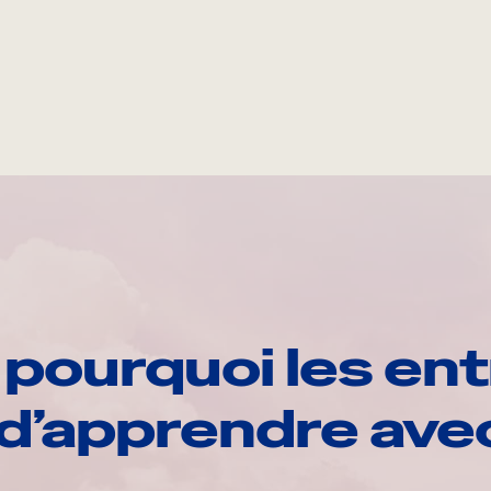
pourquoi les ent
d’apprendre av