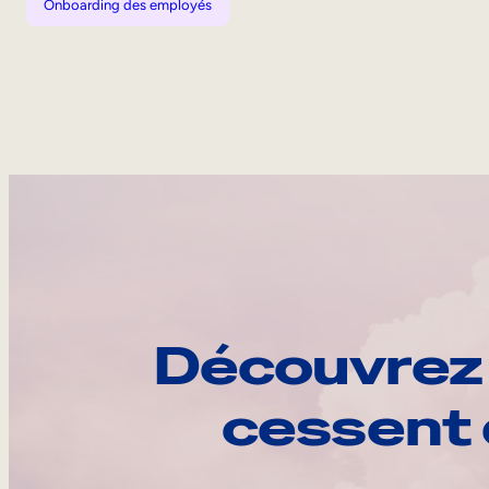
Onboarding des employés
Découvrez 
cessent 