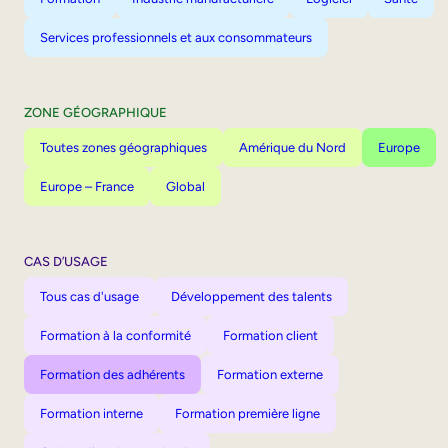
Services professionnels et aux consommateurs
ZONE GÉOGRAPHIQUE
Toutes zones géographiques
Amérique du Nord
Europe
Europe – France
Global
CAS D’USAGE
Tous cas d'usage
Développement des talents
Formation à la conformité
Formation client
Formation des adhérents
Formation externe
Formation interne
Formation première ligne