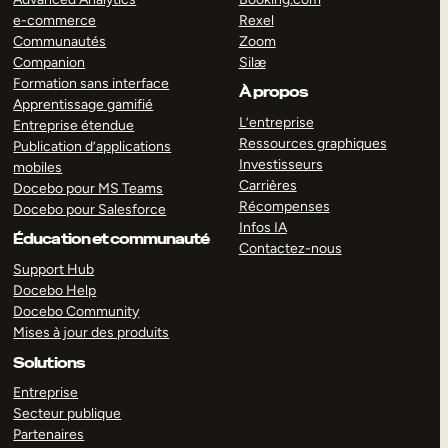
e-commerce
Rexel
Communautés
Zoom
Companion
Silæ
Formation sans interface
À propos
Apprentissage gamifié
L’entreprise
Entreprise étendue
Ressources graphiques
Publication d’applications
Investisseurs
mobiles
Carrières
Docebo pour MS Teams
Récompenses
Docebo pour Salesforce
Infos IA
Éducation et communauté
Contactez-nous
Support Hub
Docebo Help
Docebo Community
Mises à jour des produits
Solutions
Entreprise
Secteur publique
Partenaires