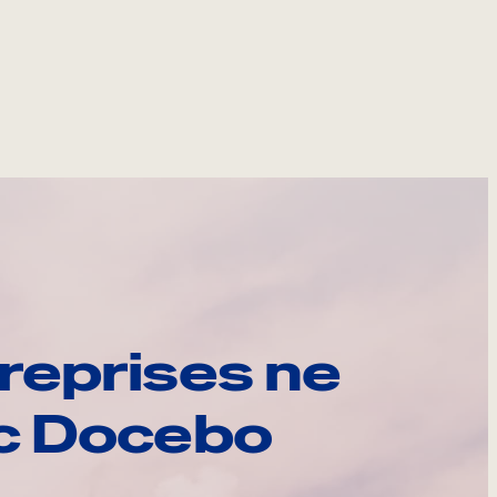
reprises ne
ec Docebo