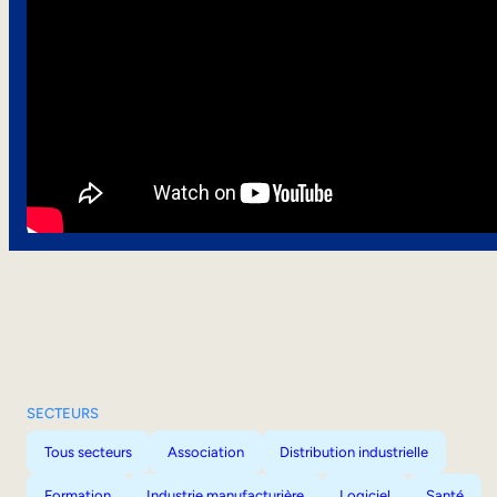
SECTEURS
Tous secteurs
Association
Distribution industrielle
Formation
Industrie manufacturière
Logiciel
Santé