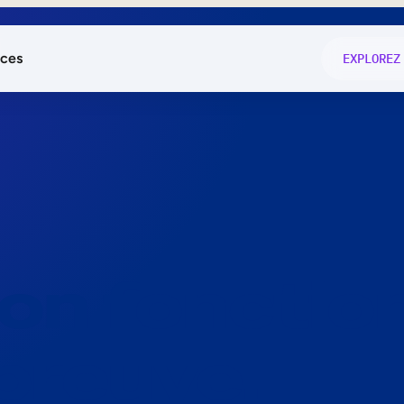
ces
EXPLOREZ
és
on fonctio
té
e
 preuve.