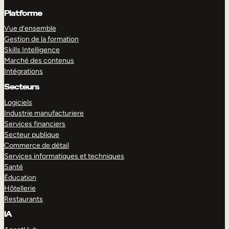
Platforme
Vue d’ensemble
Gestion de la formation
Skills Intelligence
Marché des contenus
Intégrations
Secteurs
Logiciels
Industrie manufacturiere
Services financiers
Secteur publique
Commerce de détail
Services informatiques et techniques
Santé
Éducation
Hôtellerie
Restaurants
IA