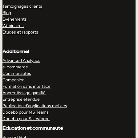
Témoignages clients
Blog
Événements
Webinaires
Études et rapports
Additionnel
Advanced Analytics
e-commerce
Communautés
Companion
Formation sans interface
Apprentissage gamifié
Entreprise étendue
Publication d’applications mobiles
Docebo pour MS Teams
Docebo pour Salesforce
Éducation et communauté
Support Hub