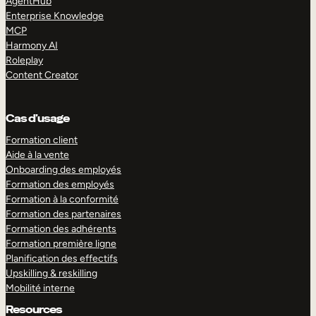
AgentHub
Enterprise Knowledge
MCP
Harmony AI
Roleplay
Content Creator
Cas d’usage
Formation client
Aide à la vente
Onboarding des employés
Formation des employés
Formation à la conformité
Formation des partenaires
Formation des adhérents
Formation première ligne
Planification des effectifs
Upskilling & reskilling
Mobilité interne
Resources